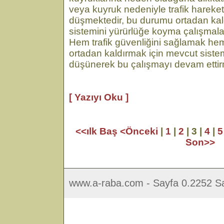
veya kuyruk nedeniyle trafik hareketl
düşmektedir, bu durumu ortadan kald
sistemini yürürlüğe koyma çalışmal
Hem trafik güvenliğini sağlamak he
ortadan kaldırmak için mevcut siste
düşünerek bu çalışmayı devam ettir
[ Yazıyı Oku ]
<<ılk Baş
<Önceki
|
1
|
2
| 3 |
4
|
5
Son>>
www.a-raba.com - Sayfa 0.2252 Sa