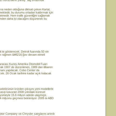
ı sürücülerin yanlış "tag sırasında"
na neden olduğuna dikkati çeken Kartal,
mektedir, bu durumu ortadan kaldırmak için
tmedir. Hem trafik güvenliğini sağlamak
emden daha iyi olacağını düşünerek bu
t te gösterecek. Detroit fuarında 50 nin
eye rağmen &#8216;Şov devam etmeli
uslararası Kuzey Amerika Otomobil Fuarı
arak 1907 de düzenlenen, 1989 dan itibaren
smanı yapılacak. Cobo Center da
cek. 26 Ocak tarihine kadar açık kalacak
sektörünün krizden çıkışını yeni modellerle
kasıp kavuran 2008 yılındaki küresel
üyümeyle 15.6 milyon adede ulaşmıştı.
 14 milyonu geçmesi bekleniyor. 2005 te ABD
tor Company ve Chrysler satışlarını artırdı