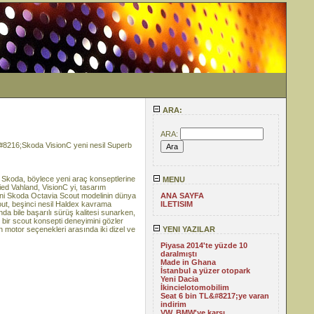
ARA:
ARA:
 &#8216;Skoda VisionC yeni nesil Superb
n Skoda, böylece yeni araç konseptlerine
MENU
ed Vahland, VisionC yi, tasarım
 Yeni Skoda Octavia Scout modelinin dünya
ANA SAYFA
ut, beşinci nesil Haldex kavrama
ILETISIM
nda bile başarılı sürüş kalitesi sunarken,
k bir scout konsepti deneyimini gözler
 motor seçenekleri arasında iki dizel ve
YENI YAZILAR
Piyasa 2014'te yüzde 10
daralmıştı
Made in Ghana
İstanbul a yüzer otopark
Yeni Dacia
İkincielotomobilim
Seat 6 bin TL&#8217;ye varan
indirim
VW, BMW'ye karşı