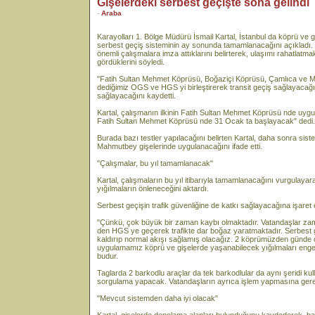
Gişelerdeki serbest geçişte sona gelindi
-
Araba
Karayolları 1. Bölge Müdürü İsmail Kartal, İstanbul da köprü ve g
serbest geçiş sisteminin ay sonunda tamamlanacağını açıkladı. K
önemli çalışmalara imza attıklarını belirterek, ulaşımı rahatlatma
gördüklerini söyledi.
"Fatih Sultan Mehmet Köprüsü, Boğaziçi Köprüsü, Çamlıca ve M
dediğimiz OGS ve HGS yi birleştirerek transit geçiş sağlayacağız
sağlayacağını kaydetti.
Kartal, çalışmanın ilkinin Fatih Sultan Mehmet Köprüsü nde uyg
Fatih Sultan Mehmet Köprüsü nde 31 Ocak ta başlayacak" dedi.
Burada bazı testler yapılacağını belirten Kartal, daha sonra si
Mahmutbey gişelerinde uygulanacağını ifade etti.
"Çalışmalar, bu yıl tamamlanacak"
Kartal, çalışmaların bu yıl itibarıyla tamamlanacağını vurgulaya
yığılmaların önleneceğini aktardı.
Serbest geçişin trafik güvenliğine de katkı sağlayacağına işaret
"Çünkü, çok büyük bir zaman kaybı olmaktadır. Vatandaşlar
den HGS ye geçerek trafikte dar boğaz yaratmaktadır. Serbest g
kaldırıp normal akışı sağlamış olacağız. 2 köprümüzden günde 
uygulamamız köprü ve gişelerde yaşanabilecek yığılmaları eng
budur.
Taglarda 2 barkodlu araçlar da tek barkodlular da aynı şeridi 
sorgulama yapacak. Vatandaşların ayrıca işlem yapmasına gere
"Mevcut sistemden daha iyi olacak"