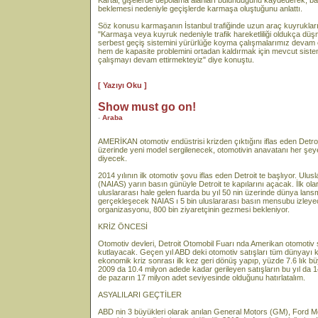
Kartal, gişelerde depolama alanları bulunduğunu kaydederek, baz
beklemesi nedeniyle geçişlerde karmaşa oluştuğunu anlattı.
Söz konusu karmaşanın İstanbul trafiğinde uzun araç kuyrukları
"Karmaşa veya kuyruk nedeniyle trafik hareketliliği oldukça düş
serbest geçiş sistemini yürürlüğe koyma çalışmalarımız devam e
hem de kapasite problemini ortadan kaldırmak için mevcut sist
çalışmayı devam ettirmekteyiz" diye konuştu.
[ Yazıyı Oku ]
Show must go on!
-
Araba
AMERİKAN otomotiv endüstrisi krizden çıktığını iflas eden Detroi
üzerinde yeni model sergilenecek, otomotivin anavatanı her ş
diyecek.
2014 yılının ilk otomotiv şovu iflas eden Detroit te başlıyor. Ul
(NAIAS) yarın basın günüyle Detroit te kapılarını açacak. İlk ol
uluslararası hale gelen fuarda bu yıl 50 nin üzerinde dünya lan
gerçekleşecek NAIAS ı 5 bin uluslararası basın mensubu izleye
organizasyonu, 800 bin ziyaretçinin gezmesi bekleniyor.
KRİZ ÖNCESİ
Otomotiv devleri, Detroit Otomobil Fuarı nda Amerikan otomotiv 
kutlayacak. Geçen yıl ABD deki otomotiv satışları tüm dünyayı 
ekonomik kriz sonrası ilk kez geri dönüş yapıp, yüzde 7.6 lık b
2009 da 10.4 milyon adede kadar gerileyen satışların bu yıl da
de pazarın 17 milyon adet seviyesinde olduğunu hatırlatalım.
ASYALILARI GEÇTİLER
ABD nin 3 büyükleri olarak anılan General Motors (GM), Ford Mo