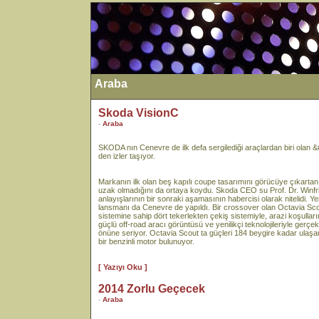
Araba
Skoda VisionC
-
Araba
SKODA nın Cenevre de ilk defa sergilediği araçlardan biri olan
den izler taşıyor.
Markanın ilk olan beş kapılı coupe tasarımını görücüye çıkarta
uzak olmadığını da ortaya koydu. Skoda CEO su Prof. Dr. Winfri
anlayışlarının bir sonraki aşamasının habercisi olarak nitelidi.
lansmanı da Cenevre de yapıldı. Bir crossover olan Octavia Sco
sistemine sahip dört tekerlekten çekiş sistemiyle, arazi koşulları
güçlü off-road aracı görüntüsü ve yenilikçi teknolojileriyle gerçe
önüne seriyor. Octavia Scout ta güçleri 184 beygire kadar ulaşan
bir benzinli motor bulunuyor.
[ Yazıyı Oku ]
2014 Zorlu Geçecek
-
Araba