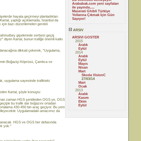
Arababak.com yeni sayfaları
ile yayında.....
Maserati Ghibli Türkiye
Yollarına Çıkmak İçin Gün
işelerde hayata geçirmeyi planladıkları
Sayıyor!
artal, yaptığı açıklamada, İstanbul da
k için bazı düzenlemeleri gerekli
ARSIV
ahmutbey gişelerinde serbest geçiş
ARSIVI GOSTER
" diyen Kartal, bunun trafiğe önemli katkı
2015
Aralık
Eylül
ulanacağına dikkati çekerek, "Uygulama,
2014
Aralık
Eylül
stemin Boğaziçi Köprüsü, Çamlıca ve
Mayıs
Nisan
Mart
Skoda VisionC
27/03/14
rak, uygulama sayesinde trafikteki
Mart
Ocak
2013
 eden Kartal, şöyle konuştu:
Aralık
Kasım
 zaman zaman HGS şeridinden OGS ye, OGS
Ekim
eçişle bu trafik dar boğazını ortadan
Eylül
ortalama 430-450 bin araç geçiyor. Bu yeni
elleyecektir. Uygulamadaki amacımız da
kullanacak. HGS ve OGS her defasında
k yok."