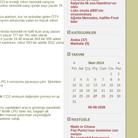
3 te kırdığı rekor otomobil satışına
İtalya'da ilk sıra Hamilton'un
rekor otomobil satışı içinde payı yüzde 78
oldu
Lüks otoda ABD'nin
ensesindeyiz
 imza atarken, kur ve ardından gelen ÖTV
Ağırda Mercedes, hafifte Ford
tışının arkasında yatan en büyük etken
lider
ında otomobil ve hafif ticari araç pazarı
KATEGORILER
am pazar 777 bin 761 adet olarak
göre yüzde 19.48 artarak 664 bin 655 adete
Araba (37)
 satılırken, rekor 593 bin adetle 2011 yılına
Markalar (0)
TAKVIM
«
Mart 2014
»
Pzt
Sal
Çrş
Prş
Cum
Cts
Paz
1
2
3
4
5
6
7
8
9
LPG li versiyonu piyasaya çıktı. Şirketten
10
11
12
13
14
15
16
or.
17
18
19
20
21
22
23
24
25
26
27
28
29
30
 lik CO2 emisyon değeriyle çevreyi en az
31
06-08-2026
 yapılabilen aracın gösterge panelinde
itrelik LPG tankı ise, bagajın alt
 ileri manuel şanzıman seçeneğiyle
ntisine sahip.
RASTGELE
Made in Ghana
Fiat Punto'nun üretimine son
veriyor
Bu otomobil konuşuyor