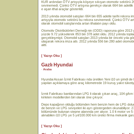
KUR ardından ÖTV artışıyla köşeye sıkışan otomotiv sektörü 201
sevinemedi. Çünkü ÖTV artışına gerekçe olarak 664 bin adetlik 
e aşan ithal araçlar gösterildi.
2013 yılında otomobil satışları 664 bin 655 adetle tarihi rekora
artışıyla otomotiv sektörü bu rekora sevinemedi. Çünkü ÖTV ar
olarak otomobil satışlarında artan ithalatın payı oldu.
Otomotiv Distribütörleri Derneği nin (ODD) raporuna göre 2013 yıl
yüzde 9.72 yükselerek 853 bin 378 adet oldu. 2012 yılında topl
gerçekleşmişti. Otomobil satışları 2013 yılında bir önceki yıla 
ulaşarak rekora imza attı. 2012 yılında 556 bin 280 adet otomobil
aitti.
[ Yazıyı Oku ]
Gazlı Hyundai
-
Araba
Hyundai Assan İzmit Fabrikası nda üretilen Yeni i10 un şimdi de 
yapılan açıklamaya göre araç kilometrede 19 kuruş yakıt tüketiy
İzmit Fabrikası bantlarından LPG li olarak çıkan araç, 104 g/km
kirleten modellerden biri olarak öne çıkıyor.
Depo kapağının olduğu bölümden hem benzin hem de LPG dolumu
de benzin ve LPG seviyeleri iki ayrı göstergeden okunabiliyor. 27 l
bölümünde bulunan stepne alanında yer alıyor. 1.0 lt motor ve 5
alınabilen i10 LPG ye 5 yıl/100.000 km üretici firma mekanik gara
[ Yazıyı Oku ]