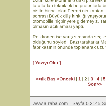
Uzun süre Montmelo daki pisti terk 
taraftarları teknik ekibe protestoda 
pistte birinci olan Ferrari nin kapta
sonrası Büyük düş kırıklığı yaşıyoru
otomobille hiçbir yere gidemeyiz. Tar
olmasın açıklaması yaptı.
Raikkonen ise yarış sırasında seçilen 
olduğunu söyledi. Bazı taraftarlar Ma
fabrikasının önünde toplanarak üzüntül
[ Yazıyı Oku ]
<<ılk Baş
<Önceki
|
1
| 2 |
3
|
4
|
5
Son>>
www.a-raba.com - Sayfa 0.2145 Sa