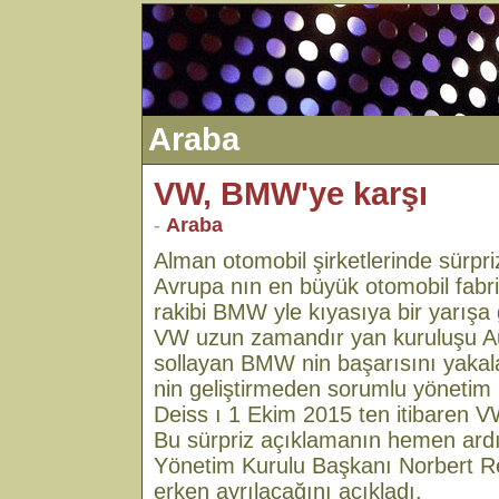
Araba
VW, BMW'ye karşı
-
Araba
Alman otomobil şirketlerinde sürpri
Avrupa nın en büyük otomobil fabr
rakibi BMW yle kıyasıya bir yarışa g
VW uzun zamandır yan kuruluşu Aud
sollayan BMW nin başarısını yaka
nin geliştirmeden sorumlu yönetim 
Deiss ı 1 Ekim 2015 ten itibaren VW
Bu sürpriz açıklamanın hemen ar
Yönetim Kurulu Başkanı Norbert Re
erken ayrılacağını açıkladı.