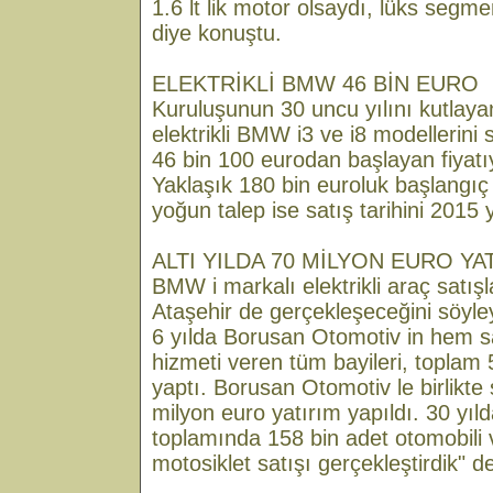
1.6 lt lik motor olsaydı, lüks segm
diye konuştu.
ELEKTRİKLİ BMW 46 BİN EURO
Kuruluşunun 30 uncu yılını kutlay
elektrikli BMW i3 ve i8 modellerini
46 bin 100 eurodan başlayan fiyatıy
Yaklaşık 180 bin euroluk başlangıç
yoğun talep ise satış tarihini 2015 
ALTI YILDA 70 MİLYON EURO YA
BMW i markalı elektrikli araç satış
Ataşehir de gerçekleşeceğini söyley
6 yılda Borusan Otomotiv in hem s
hizmeti veren tüm bayileri, toplam
yaptı. Borusan Otomotiv le birlikte
milyon euro yatırım yapıldı. 30 yı
toplamında 158 bin adet otomobili 
motosiklet satışı gerçekleştirdik" de