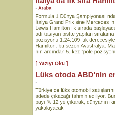
İtalya'da ilk sıra Hami
-
Araba
Formula 1 Dünya Şampiyonası nda
İtalya Grand Prix sine Mercedes in 
Lewis Hamilton ilk sırada başlayac
adı taşıyan pistte yapılan sıralama 
pozisyonu 1.24.109 luk derecesiyle
Hamilton, bu sezon Avustralya, Ma
nın ardından 5. kez "pole pozisyonu
[ Yazıyı Oku ]
Lüks otoda ABD'nin e
-
Türkiye de lüks otomobil satışların
adede çıkacağı tahmin ediliyor. B
payı % 12 ye çıkarak, dünyanın iki
yakalayacak