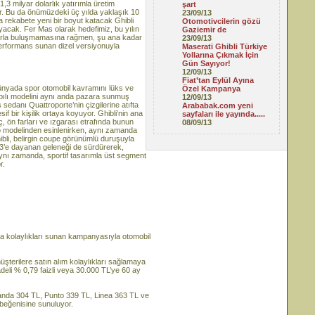
,3 milyar dolarlık yatırımla üretim
şart
or. Bu da önümüzdeki üç yılda yaklaşık 10
23/09/13
a rekabete yeni bir boyut katacak Ghibli
Otomotivcilerin gözü
yacak. Fer Mas olarak hedefimiz, bu yılın
Gaziemir de
larla buluşmamasına rağmen, şu ana kadar
23/09/13
 performans sunan dizel versiyonuyla
Maserati Ghibli Türkiye
Yollarına Çıkmak İçin
Gün Sayıyor!
12/09/13
Fiat’tan Eylül Ayına
 Dünyada spor otomobil kavramını lüks ve
Özel Kampanya
 4 kapılı modelini aynı anda pazara sunmuş
12/09/13
 sedanı Quattroporte’nin çizgilerine atıfta
Arababak.com yeni
f bir kişilik ortaya koyuyor. Ghibli’nin ana
sayfaları ile yayında.....
aç, ön farları ve ızgarası etrafında bunun
08/09/13
mo modelinden esinlenirken, aynı zamanda
ibli, belirgin coupe görünümlü duruşuyla
3’e dayanan geleneği de sürdürerek,
aynı zamanda, sportif tasarımla üst segment
r.
alma kolaylıkları sunan kampanyasıyla otomobil
üşterilere satın alım kolaylıkları sağlamaya
li % 0,79 faizli veya 30.000 TL’ye 60 ay
 Panda 304 TL, Punto 339 TL, Linea 363 TL ve
 beğenisine sunuluyor.