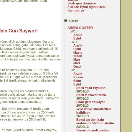
tçilerimize canlı gösterme fırsatı
Saab geri dönüyor
Fiat’tan Eylül Ayına Özel
Kampanya
ARSIV
ARSIVI GOSTER
İçin Gün Sayıyor!
2015
Aralık
Eylül
in önemli bir adımını oluşturan, üst orta
2014
ırlanıyor. Tofaş çatısı altındaki Fer Mas
Aralık
aserati Ghibli, markanın tarihinde bir ilk
Eylül
iki farklı motor seçeneğiyle Türkiye
Mayıs
 Euro’dan başlayan fiyatla satışa sunulacak
Nisan
uro’luk başlangıç fiyatıyla dikkatleri üzerine
Mart
Mart
Ocak
V6 turbo dizel versiyonu 0 – 100 km
2013
lik bir yakıt değeri sunuyor. 3.0 litre V6
Aralık
li ise 330 HP güç ve 500Nm’nin üzerindeki
Kasım
 9.6 litrelik ekonomik yakıt tüketimiyle
Ekim
Eylül
Shell Yakıt Fiyatları
edilen İtalyan lüks otomobil markası
30/09/13
rındaki yerini alacak. Markanın çok daha
Shell V-Power Nitro+
emli bir adımı olan yeni Ghibli, Türkiye’de
30/09/13
seçenekleriyle satışa sunuluyor.
Saab geri dönüyor
26/09/13
u, 100 km’de ortalama 6 litrelik yakıt
Yeni Volvo standartları
hıza 6.3 saniyede çıkıyor ve 250 km/s
belirliyor
nli motoru ise 330 HP güç ve 500 Nm’nin
26/09/13
iyede tamamlıyor ve 263 km/s’lik
Bond un denizaltı
arabasına 550 bin sterlin
23/09/13
n Fer Mas Şirket Müdürü Ferhat Albayrak,
Sanayide yerli üretim