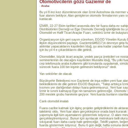
Otomotivcilerin gözü Gaziemir de
-
Araba
Bu yıl 8 inci kez düzenlenecek olan İzmir Autoshow da mermer ve 
fuar alanını bekliyor. Alan genişlerse otomotiv firmalarının yanı
katılacak.
İZMİR, 22-27 Ekim tarihleri arasında dev bir fuara daha ev sahi
Distribütörleri Derneği ve Ege Otomotiv Derneği işbirliğinde bu 
Otomobil ve Hafif Ticari Araçlar Fuarı, sektörü İzmir de buluştur
Organizasyon için geri sayım sürerken, EGOD Yönetim Kurulu B
ilişkin düşüncelerini paylaştı. Gaziemir&#8217;in devreye girip fu
atılımlar yapacaklarını kaydeden İduğ, şu ana kadar yapılan fuarla
için bu yıl 4 e çıkardıklarını dile getirdi.
Otomobiller, büyük ticari araçlar, yedek parça üreticileri ve nosta
seminerlerinin de olacağını kaydeden Mustafa İduğ, "Bu yılki fua
cep telefonuyla araba kullanımı gibi konularda uygulamalı, simüla
sürecek fuara 100 bin kişinin gelmesini bekliyoruz" dedi.
Yan sektörler de olacak
Büyükşehir Belediyesi nce Gaziemir de inşa edilen yeni fuar alanı
beklediklerini de dile getiren EGOD Başkanı, "Talep arttıkça İzmir
kısmını yer darlığından dolayı fuara getiremiyoruz. Yeni fuar sa
İzmir le sınırlı kalmayıp Ege nin tamamını getireceğiz. Otomotiv
200 meslek grubu harekete geçiyor. Yeni fuarda bunların stantla
Canlı otomobil imalatı
Fuara cazibe katmak için ilginç projeler geliştirdiklerini de aktar
talebimiz oldu. Yeni fuar alanı gerçekleşince orada bant kurarak
yapımıyla ilgili tüm aşamalarını göstermek istiyoruz. O alanı me
gerçekleştiremiyoruz. Bunun için ayrılacak metrekare belli olursa 
sıkışarak fuarı daha cazip hale getireceğiz. Teklifi yaptım, beğenil
fuarda göstermek istiyoruz. Bunu 6 gün değil, hafta sonuna den