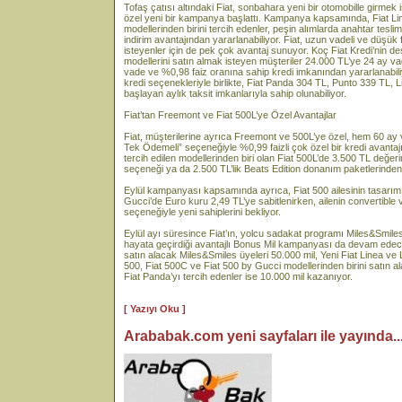
Tofaş çatısı altındaki Fiat, sonbahara yeni bir otomobille girmek 
özel yeni bir kampanya başlattı. Kampanya kapsamında, Fiat Li
modellerinden birini tercih edenler, peşin alımlarda anahtar tesli
indirim avantajından yararlanabiliyor. Fiat, uzun vadeli ve düşük f
isteyenler için de pek çok avantaj sunuyor. Koç Fiat Kredi’nin d
modellerini satın almak isteyen müşteriler 24.000 TL’ye 24 ay va
vade ve %0,98 faiz oranına sahip kredi imkanından yararlanab
kredi seçenekleriyle birlikte, Fiat Panda 304 TL, Punto 339 TL,
başlayan aylık taksit imkanlarıyla sahip olunabiliyor.
Fiat’tan Freemont ve Fiat 500L’ye Özel Avantajlar
Fiat, müşterilerine ayrıca Freemont ve 500L’ye özel, hem 60 ay 
Tek Ödemeli” seçeneğiyle %0,99 faizli çok özel bir kredi avantajı
tercih edilen modellerinden biri olan Fiat 500L’de 3.500 TL değe
seçeneği ya da 2.500 TL’lik Beats Edition donanım paketlerinden b
Eylül kampanyası kapsamında ayrıca, Fiat 500 ailesinin tasarım
Gucci’de Euro kuru 2,49 TL’ye sabitlenirken, ailenin convertible
seçeneğiyle yeni sahiplerini bekliyor.
Eylül ayı süresince Fiat’ın, yolcu sadakat programı Miles&Smiles 
hayata geçirdiği avantajlı Bonus Mil kampanyası da devam ed
satın alacak Miles&Smiles üyeleri 50.000 mil, Yeni Fiat Linea ve L
500, Fiat 500C ve Fiat 500 by Gucci modellerinden birini satın a
Fiat Panda’yı tercih edenler ise 10.000 mil kazanıyor.
[ Yazıyı Oku ]
Arababak.com yeni sayfaları ile yayında...