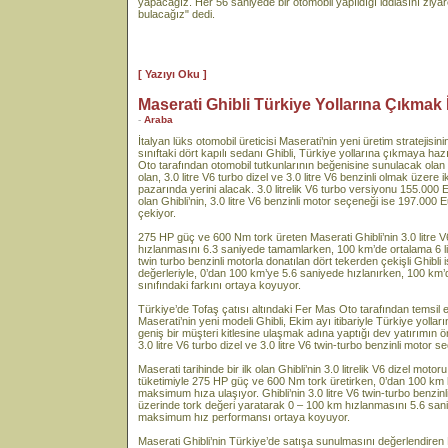
yapacağız. Her 56 saniyede bir otomobil yapıldığı iddiasını ziyare
bulacağız" dedi.
[ Yazıyı Oku ]
Maserati Ghibli Türkiye Yollarına Çıkmak 
-
Araba
İtalyan lüks otomobil üreticisi Maserati’nin yeni üretim stratejisin
sınıftaki dört kapılı sedanı Ghibli, Türkiye yollarına çıkmaya haz
Oto tarafından otomobil tutkunlarının beğenisine sunulacak olan M
olan, 3.0 litre V6 turbo dizel ve 3.0 litre V6 benzinli olmak üzere 
pazarında yerini alacak. 3.0 litrelik V6 turbo versiyonu 155.000
olan Ghibli’nin, 3.0 litre V6 benzinli motor seçeneği ise 197.000 E
çekiyor.
275 HP güç ve 600 Nm tork üreten Maserati Ghibli’nin 3.0 litre 
hızlanmasını 6.3 saniyede tamamlarken, 100 km’de ortalama 6 litre
twin turbo benzinli motorla donatılan dört tekerden çekişli Ghib
değerleriyle, 0’dan 100 km’ye 5.6 saniyede hızlanırken, 100 km’de
sınıfındaki farkını ortaya koyuyor.
Türkiye’de Tofaş çatısı altındaki Fer Mas Oto tarafından temsil 
Maserati’nin yeni modeli Ghibli, Ekim ayı itibariyle Türkiye yolla
geniş bir müşteri kitlesine ulaşmak adına yaptığı dev yatırımın ön
3.0 litre V6 turbo dizel ve 3.0 litre V6 twin-turbo benzinli motor 
Maserati tarihinde bir ilk olan Ghibli’nin 3.0 litrelik V6 dizel motor
tüketimiyle 275 HP güç ve 600 Nm tork üretirken, 0’dan 100 km 
maksimum hıza ulaşıyor. Ghibli’nin 3.0 litre V6 twin-turbo benzi
üzerinde tork değeri yaratarak 0 – 100 km hızlanmasını 5.6 san
maksimum hız performansı ortaya koyuyor.
Maserati Ghibli’nin Türkiye’de satışa sunulmasını değerlendire