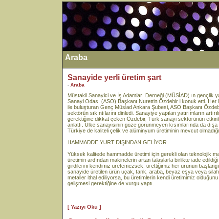
Araba
Sanayide yerli üretim şart
-
Araba
Müstakil Sanayici ve İş Adamları Derneği (MÜSİAD) ın gençlik
Sanayi Odası (ASO) Başkanı Nurettin Özdebir i konuk etti. Her haft
ile buluşturan Genç Müsiad Ankara Şubesi, ASO Başkanı Özdebi
sektörün sıkıntılarını dinledi. Sanayiye yapılan yatırımların artır
gerektiğine dikkat çeken Özdebir, Türk sanayi sektörünün etkinliği
anlattı. Ülke sanayisinin göze görünmeyen kısımlarında da dışa
Türkiye de kaliteli çelik ve alüminyum üretiminin mevcut olmadığı
HAMMADDE YURT DIŞINDAN GELİYOR
Yüksek kalitede hammadde üretimi için gerekli olan teknolojik ma
üretimin ardından makinelerin artan talaşlarla birlikte iade edildiğ
girdilerini kendimiz üretemezsek, ürettiğimiz her ürünün başlang
sanayide üretilen ürün uçak, tank, araba, beyaz eşya veya silah 
metaller ithal ediliyorsa, bu üretimlerin kendi üretimimiz olduğun
gelişmesi gerektiğine de vurgu yaptı.
[ Yazıyı Oku ]