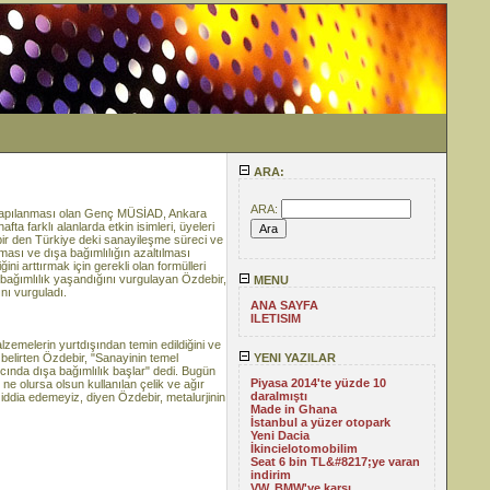
ARA:
ARA:
 yapılanması olan Genç MÜSİAD, Ankara
a farklı alanlarda etkin isimleri, üyeleri
r den Türkiye deki sanayileşme süreci ve
ılması ve dışa bağımlılığın azaltılması
ni arttırmak için gerekli olan formülleri
 bağımlılık yaşandığını vurgulayan Özdebir,
MENU
nı vurguladı.
ANA SAYFA
ILETISIM
lzemelerin yurtdışından temin edildiğini ve
i belirten Özdebir, "Sanayinin temel
YENI YAZILAR
ıcında dışa bağımlılık başlar" dedi. Bugün
Piyasa 2014'te yüzde 10
ne olursa olsun kullanılan çelik ve ağır
daralmıştı
u iddia edemeyiz, diyen Özdebir, metalurjinin
Made in Ghana
İstanbul a yüzer otopark
Yeni Dacia
İkincielotomobilim
Seat 6 bin TL&#8217;ye varan
indirim
VW, BMW'ye karşı