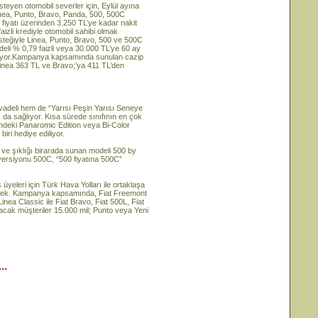
isteyen otomobil severler için, Eylül ayına
nea, Punto, Bravo, Panda, 500, 500C
m fiyatı üzerinden 3.250 TL’ye kadar nakit
aizli krediyle otomobil sahibi olmak
esteğiyle Linea, Punto, Bravo, 500 ve 500C
deli % 0,79 faizli veya 30.000 TL’ye 60 ay
iliyor.Kampanya kapsamında sunulan cazip
 Linea 363 TL ve Bravo;’ya 411 TL’den
vadeli hem de “Yarısı Peşin Yarısı Seneye
 da sağlıyor. Kısa sürede sınıfının en çok
rindeki Panaromic Edition veya Bi-Color
iri hediye ediliyor.
 ve şıklığı birarada sunan modeli 500 by
 versiyonu 500C, “500 fiyatına 500C”
üyeleri için Türk Hava Yolları ile ortaklaşa
ecek. Kampanya kapsamında, Fiat Freemont
inea Classic ile Fiat Bravo, Fiat 500L, Fiat
lacak müşteriler 15.000 mil; Punto veya Yeni
..