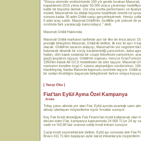
“Dünya otomotiv endüstrisinde 100 yılı geride bırakan Maserati, 1
kapasitesini 2015 yılına kadar 50.000 araca çıkarmayı hedefliy
katlık bir büyüme demek. Üst orta sınıfta performansı ve fiyatıyl
modeli, Maserati’nin bu iddialı büyüme hedefinde önemli rol oyna
sonuna kadar 30 adet Ghibli satışı gerçekleştirmek. Henüz yol
5 adet araç sattık. Maserati Ghibli’nin, özellikle çok yüksek bir
sınıfında fark yaratacağı inancındayız.” dedi.
Maserati Ghibli Hakkında:
Maserati Ghibli markanın tarihinde ayrı bir ilke de imza atıyor.
prestijle birleştiren Maserati, Ghibli ile birlikte, ilk kez iki ayrı
olacak. Ghibli’nin tasarım anlayışı, Maserati’nin üst segment lüks
bulunarak dinamik bir sürüş karakteristiği yansıtırken, daha agresi
hatları, dört kapılı sedanda bir coupe felsefesini yansıtırken, ar
güçlü ipuçlarını taşıyor. Ghibli’nin ızgarası, mevcut GranTuris
1950’leri klasik A6 GCS modelinden de izler taşıyor. Maserati Gh
markanın kendine özgü C sütunu alışkanlığını sürdürürken, 196
klasikleşmiş Saetta Maserati logosunu üzerinde taşıyor. Ghibli 
bir sedan ferahlığını başarıyla birleştirerek farkını ortaya koyuyo
[ Yazıyı Oku ]
Fiat’tan Eylül Ayına Özel Kampanya
-
Araba
Tofaş çatısı altında yer alan Fiat, Eylül ayında avantajlı satın 
almayı planlayan müşterilerine eşsiz fırsatlar sunuyor.
Koç Fiat Kredi desteğiyle Fiat Finans’tan kredi kullanacak olan m
devam eden Fiat, kampanya kapsamında 24.000 TL’ye 24 ay vade
vade ve %0,98 faiz oranına sahip kredi imkanı sunuyor.
Cazip kredi seçenekleriyle birlikte, Eylül ayı sonunda dek Fiat
Bravo 411 TL’den başlayan aylık taksit imkanlarıyla müşterilerin