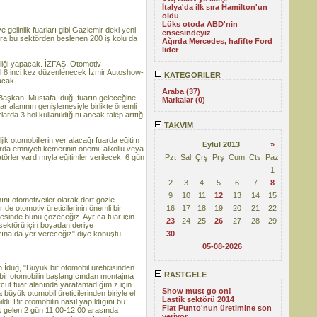
İtalya'da ilk sıra Hamilton'un
oldu
Lüks otoda ABD'nin
gelinlik fuarları gibi Gaziemir deki yeni
ensesindeyiz
 sıra bu sektörden beslenen 200 iş kolu da
Ağırda Mercedes, hafifte Ford
lider
pliği yapacak. İZFAŞ, Otomotiv
yıl 8 inci kez düzenlenecek İzmir Autoshow-
KATEGORILER
acak.
Araba (37)
aşkanı Mustafa İduğ, fuarın geleceğine
Markalar (0)
ar alanının genişlemesiyle birlikte önemli
rda 3 hol kullanıldığını ancak talep arttığı
TAKVIM
ljik otomobillerin yer alacağı fuarda eğitim
Eylül 2013
»
rda emniyeti kemerinin önemi, alkollü veya
törler yardımıyla eğitimler verilecek. 6 gün
Pzt
Sal
Çrş
Prş
Cum
Cts
Paz
1
2
3
4
5
6
7
8
9
10
11
12
13
14
15
nı otomotivciler olarak dört gözle
 de otomotiv üreticilerinin önemli bir
16
17
18
19
20
21
22
yesinde bunu çözeceğiz. Ayrıca fuar için
23
24
25
26
27
28
29
 sektörü için boyadan deriye
rına da yer vereceğiz" diye konuştu.
30
05-08-2026
an İduğ, "Büyük bir otomobil üreticisinden
RASTGELE
 bir otomobilin başlangıcından montajına
vcut fuar alanında yaratamadığımız için
Show must go on!
büyük otomobil üreticilerinden biriyle el
Lastik sektörü 2014
di. Bir otomobilin nasıl yapıldığını bu
Fiat Punto'nun üretimine son
k gelen 2 gün 11.00-12.00 arasında
veriyor