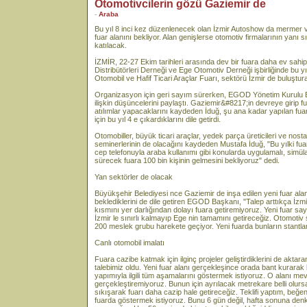
Otomotivcilerin gözü Gaziemir de
-
Araba
Bu yıl 8 inci kez düzenlenecek olan İzmir Autoshow da mermer ve 
fuar alanını bekliyor. Alan genişlerse otomotiv firmalarının yanı
katılacak.
İZMİR, 22-27 Ekim tarihleri arasında dev bir fuara daha ev sahi
Distribütörleri Derneği ve Ege Otomotiv Derneği işbirliğinde bu 
Otomobil ve Hafif Ticari Araçlar Fuarı, sektörü İzmir de buluştur
Organizasyon için geri sayım sürerken, EGOD Yönetim Kurulu B
ilişkin düşüncelerini paylaştı. Gaziemir&#8217;in devreye girip fu
atılımlar yapacaklarını kaydeden İduğ, şu ana kadar yapılan fuarla
için bu yıl 4 e çıkardıklarını dile getirdi.
Otomobiller, büyük ticari araçlar, yedek parça üreticileri ve nosta
seminerlerinin de olacağını kaydeden Mustafa İduğ, "Bu yılki fua
cep telefonuyla araba kullanımı gibi konularda uygulamalı, simüla
sürecek fuara 100 bin kişinin gelmesini bekliyoruz" dedi.
Yan sektörler de olacak
Büyükşehir Belediyesi nce Gaziemir de inşa edilen yeni fuar alanı
beklediklerini de dile getiren EGOD Başkanı, "Talep arttıkça İzmir
kısmını yer darlığından dolayı fuara getiremiyoruz. Yeni fuar sa
İzmir le sınırlı kalmayıp Ege nin tamamını getireceğiz. Otomotiv
200 meslek grubu harekete geçiyor. Yeni fuarda bunların stantla
Canlı otomobil imalatı
Fuara cazibe katmak için ilginç projeler geliştirdiklerini de aktar
talebimiz oldu. Yeni fuar alanı gerçekleşince orada bant kurarak
yapımıyla ilgili tüm aşamalarını göstermek istiyoruz. O alanı me
gerçekleştiremiyoruz. Bunun için ayrılacak metrekare belli olursa 
sıkışarak fuarı daha cazip hale getireceğiz. Teklifi yaptım, beğenil
fuarda göstermek istiyoruz. Bunu 6 gün değil, hafta sonuna den