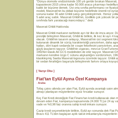
“Dünya otomotiv endüstrisinde 100 yılı geride bırakan Maserati, 1
kapasitesini 2015 yılına kadar 50.000 araca çıkarmayı hedefliy
katlık bir büyüme demek. Üst orta sınıfta performansı ve fiyatıyl
modeli, Maserati’nin bu iddialı büyüme hedefinde önemli rol oyna
sonuna kadar 30 adet Ghibli satışı gerçekleştirmek. Henüz yol
5 adet araç sattık. Maserati Ghibli’nin, özellikle çok yüksek bir
sınıfında fark yaratacağı inancındayız.” dedi.
Maserati Ghibli Hakkında:
Maserati Ghibli markanın tarihinde ayrı bir ilke de imza atıyor.
prestijle birleştiren Maserati, Ghibli ile birlikte, ilk kez iki ayrı
olacak. Ghibli’nin tasarım anlayışı, Maserati’nin üst segment lüks
bulunarak dinamik bir sürüş karakteristiği yansıtırken, daha agresi
hatları, dört kapılı sedanda bir coupe felsefesini yansıtırken, ar
güçlü ipuçlarını taşıyor. Ghibli’nin ızgarası, mevcut GranTuris
1950’leri klasik A6 GCS modelinden de izler taşıyor. Maserati Gh
markanın kendine özgü C sütunu alışkanlığını sürdürürken, 196
klasikleşmiş Saetta Maserati logosunu üzerinde taşıyor. Ghibli 
bir sedan ferahlığını başarıyla birleştirerek farkını ortaya koyuyo
[ Yazıyı Oku ]
Fiat’tan Eylül Ayına Özel Kampanya
-
Araba
Tofaş çatısı altında yer alan Fiat, Eylül ayında avantajlı satın 
almayı planlayan müşterilerine eşsiz fırsatlar sunuyor.
Koç Fiat Kredi desteğiyle Fiat Finans’tan kredi kullanacak olan m
devam eden Fiat, kampanya kapsamında 24.000 TL’ye 24 ay vade
vade ve %0,98 faiz oranına sahip kredi imkanı sunuyor.
Cazip kredi seçenekleriyle birlikte, Eylül ayı sonunda dek Fiat
Bravo 411 TL’den başlayan aylık taksit imkanlarıyla müşterilerin