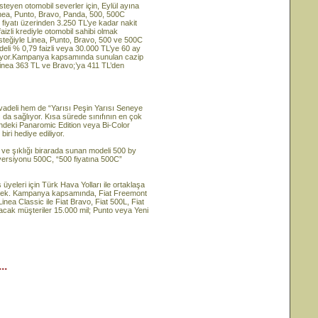
isteyen otomobil severler için, Eylül ayına
nea, Punto, Bravo, Panda, 500, 500C
m fiyatı üzerinden 3.250 TL’ye kadar nakit
aizli krediyle otomobil sahibi olmak
esteğiyle Linea, Punto, Bravo, 500 ve 500C
deli % 0,79 faizli veya 30.000 TL’ye 60 ay
iliyor.Kampanya kapsamında sunulan cazip
 Linea 363 TL ve Bravo;’ya 411 TL’den
vadeli hem de “Yarısı Peşin Yarısı Seneye
 da sağlıyor. Kısa sürede sınıfının en çok
rindeki Panaromic Edition veya Bi-Color
iri hediye ediliyor.
 ve şıklığı birarada sunan modeli 500 by
 versiyonu 500C, “500 fiyatına 500C”
üyeleri için Türk Hava Yolları ile ortaklaşa
ecek. Kampanya kapsamında, Fiat Freemont
inea Classic ile Fiat Bravo, Fiat 500L, Fiat
lacak müşteriler 15.000 mil; Punto veya Yeni
..