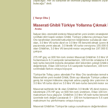
yapacağız. Her 56 saniyede bir otomobil yapıldığı iddiasını ziyare
bulacağız" dedi.
[ Yazıyı Oku ]
Maserati Ghibli Türkiye Yollarına Çıkmak 
-
Araba
İtalyan lüks otomobil üreticisi Maserati’nin yeni üretim stratejisin
sınıftaki dört kapılı sedanı Ghibli, Türkiye yollarına çıkmaya haz
Oto tarafından otomobil tutkunlarının beğenisine sunulacak olan M
olan, 3.0 litre V6 turbo dizel ve 3.0 litre V6 benzinli olmak üzere 
pazarında yerini alacak. 3.0 litrelik V6 turbo versiyonu 155.000
olan Ghibli’nin, 3.0 litre V6 benzinli motor seçeneği ise 197.000 E
çekiyor.
275 HP güç ve 600 Nm tork üreten Maserati Ghibli’nin 3.0 litre 
hızlanmasını 6.3 saniyede tamamlarken, 100 km’de ortalama 6 litre
twin turbo benzinli motorla donatılan dört tekerden çekişli Ghib
değerleriyle, 0’dan 100 km’ye 5.6 saniyede hızlanırken, 100 km’de
sınıfındaki farkını ortaya koyuyor.
Türkiye’de Tofaş çatısı altındaki Fer Mas Oto tarafından temsil 
Maserati’nin yeni modeli Ghibli, Ekim ayı itibariyle Türkiye yolla
geniş bir müşteri kitlesine ulaşmak adına yaptığı dev yatırımın ön
3.0 litre V6 turbo dizel ve 3.0 litre V6 twin-turbo benzinli motor 
Maserati tarihinde bir ilk olan Ghibli’nin 3.0 litrelik V6 dizel motor
tüketimiyle 275 HP güç ve 600 Nm tork üretirken, 0’dan 100 km 
maksimum hıza ulaşıyor. Ghibli’nin 3.0 litre V6 twin-turbo benzi
üzerinde tork değeri yaratarak 0 – 100 km hızlanmasını 5.6 san
maksimum hız performansı ortaya koyuyor.
Maserati Ghibli’nin Türkiye’de satışa sunulmasını değerlendire