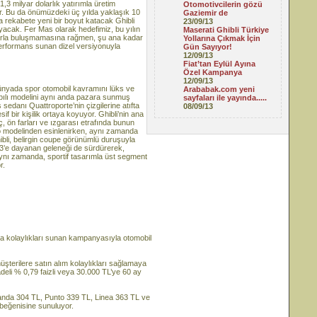
,3 milyar dolarlık yatırımla üretim
Otomotivcilerin gözü
or. Bu da önümüzdeki üç yılda yaklaşık 10
Gaziemir de
a rekabete yeni bir boyut katacak Ghibli
23/09/13
yacak. Fer Mas olarak hedefimiz, bu yılın
Maserati Ghibli Türkiye
larla buluşmamasına rağmen, şu ana kadar
Yollarına Çıkmak İçin
 performans sunan dizel versiyonuyla
Gün Sayıyor!
12/09/13
Fiat’tan Eylül Ayına
Özel Kampanya
12/09/13
 Dünyada spor otomobil kavramını lüks ve
Arababak.com yeni
 4 kapılı modelini aynı anda pazara sunmuş
sayfaları ile yayında.....
 sedanı Quattroporte’nin çizgilerine atıfta
08/09/13
f bir kişilik ortaya koyuyor. Ghibli’nin ana
aç, ön farları ve ızgarası etrafında bunun
mo modelinden esinlenirken, aynı zamanda
ibli, belirgin coupe görünümlü duruşuyla
3’e dayanan geleneği de sürdürerek,
aynı zamanda, sportif tasarımla üst segment
r.
alma kolaylıkları sunan kampanyasıyla otomobil
üşterilere satın alım kolaylıkları sağlamaya
li % 0,79 faizli veya 30.000 TL’ye 60 ay
 Panda 304 TL, Punto 339 TL, Linea 363 TL ve
 beğenisine sunuluyor.