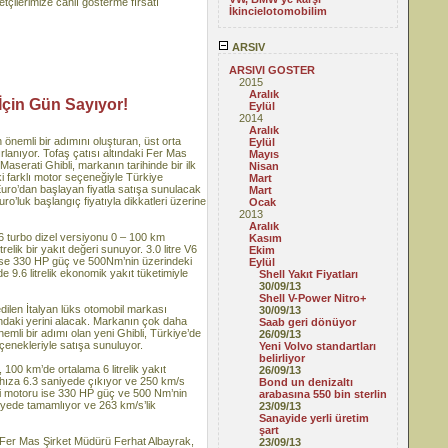
tçilerimize canlı gösterme fırsatı
İkincielotomobilim
ARSIV
ARSIVI GOSTER
2015
Aralık
İçin Gün Sayıyor!
Eylül
2014
Aralık
in önemli bir adımını oluşturan, üst orta
Eylül
ırlanıyor. Tofaş çatısı altındaki Fer Mas
Mayıs
aserati Ghibli, markanın tarihinde bir ilk
Nisan
iki farklı motor seçeneğiyle Türkiye
Mart
 Euro’dan başlayan fiyatla satışa sunulacak
Mart
uro’luk başlangıç fiyatıyla dikkatleri üzerine
Ocak
2013
Aralık
V6 turbo dizel versiyonu 0 – 100 km
Kasım
lik bir yakıt değeri sunuyor. 3.0 litre V6
Ekim
li ise 330 HP güç ve 500Nm’nin üzerindeki
Eylül
 9.6 litrelik ekonomik yakıt tüketimiyle
Shell Yakıt Fiyatları
30/09/13
Shell V-Power Nitro+
edilen İtalyan lüks otomobil markası
30/09/13
rındaki yerini alacak. Markanın çok daha
Saab geri dönüyor
emli bir adımı olan yeni Ghibli, Türkiye’de
26/09/13
seçenekleriyle satışa sunuluyor.
Yeni Volvo standartları
belirliyor
u, 100 km’de ortalama 6 litrelik yakıt
26/09/13
hıza 6.3 saniyede çıkıyor ve 250 km/s
Bond un denizaltı
nli motoru ise 330 HP güç ve 500 Nm’nin
arabasına 550 bin sterlin
iyede tamamlıyor ve 263 km/s’lik
23/09/13
Sanayide yerli üretim
şart
n Fer Mas Şirket Müdürü Ferhat Albayrak,
23/09/13