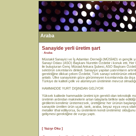
Araba
Sanayide yerli üretim şart
-
Araba
Müstakil Sanayici ve İş Adamları Derneği (MÜSİAD) ın gençlik
Sanayi Odası (ASO) Başkanı Nurettin Özdebir i konuk etti. Her haft
ile buluşturan Genç Müsiad Ankara Şubesi, ASO Başkanı Özdebi
sektörün sıkıntılarını dinledi. Sanayiye yapılan yatırımların artır
gerektiğine dikkat çeken Özdebir, Türk sanayi sektörünün etkinliği
anlattı. Ülke sanayisinin göze görünmeyen kısımlarında da dışa
Türkiye de kaliteli çelik ve alüminyum üretiminin mevcut olmadığı
HAMMADDE YURT DIŞINDAN GELİYOR
Yüksek kalitede hammadde üretimi için gerekli olan teknolojik ma
üretimin ardından makinelerin artan talaşlarla birlikte iade edildiğ
girdilerini kendimiz üretemezsek, ürettiğimiz her ürünün başlang
sanayide üretilen ürün uçak, tank, araba, beyaz eşya veya silah 
metaller ithal ediliyorsa, bu üretimlerin kendi üretimimiz olduğun
gelişmesi gerektiğine de vurgu yaptı.
[ Yazıyı Oku ]