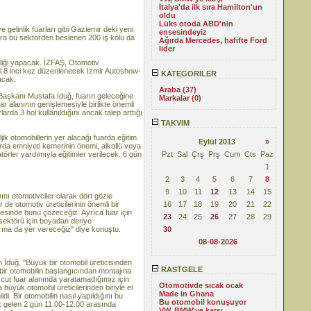
İtalya'da ilk sıra Hamilton'un
oldu
Lüks otoda ABD'nin
gelinlik fuarları gibi Gaziemir deki yeni
ensesindeyiz
 sıra bu sektörden beslenen 200 iş kolu da
Ağırda Mercedes, hafifte Ford
lider
pliği yapacak. İZFAŞ, Otomotiv
yıl 8 inci kez düzenlenecek İzmir Autoshow-
KATEGORILER
acak.
Araba (37)
aşkanı Mustafa İduğ, fuarın geleceğine
Markalar (0)
ar alanının genişlemesiyle birlikte önemli
rda 3 hol kullanıldığını ancak talep arttığı
TAKVIM
ljik otomobillerin yer alacağı fuarda eğitim
Eylül 2013
»
rda emniyeti kemerinin önemi, alkollü veya
törler yardımıyla eğitimler verilecek. 6 gün
Pzt
Sal
Çrş
Prş
Cum
Cts
Paz
1
2
3
4
5
6
7
8
9
10
11
12
13
14
15
nı otomotivciler olarak dört gözle
 de otomotiv üreticilerinin önemli bir
16
17
18
19
20
21
22
yesinde bunu çözeceğiz. Ayrıca fuar için
23
24
25
26
27
28
29
 sektörü için boyadan deriye
rına da yer vereceğiz" diye konuştu.
30
08-08-2026
an İduğ, "Büyük bir otomobil üreticisinden
RASTGELE
 bir otomobilin başlangıcından montajına
vcut fuar alanında yaratamadığımız için
Otomotivde sıcak ocak
büyük otomobil üreticilerinden biriyle el
Made in Ghana
di. Bir otomobilin nasıl yapıldığını bu
Bu otomobil konuşuyor
k gelen 2 gün 11.00-12.00 arasında
VW, BMW'ye karşı