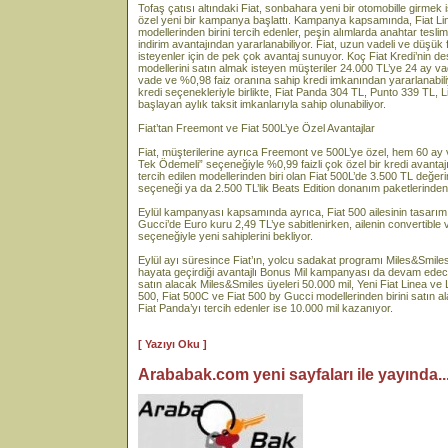
Tofaş çatısı altındaki Fiat, sonbahara yeni bir otomobille girmek 
özel yeni bir kampanya başlattı. Kampanya kapsamında, Fiat Li
modellerinden birini tercih edenler, peşin alımlarda anahtar tesli
indirim avantajından yararlanabiliyor. Fiat, uzun vadeli ve düşük f
isteyenler için de pek çok avantaj sunuyor. Koç Fiat Kredi’nin d
modellerini satın almak isteyen müşteriler 24.000 TL’ye 24 ay va
vade ve %0,98 faiz oranına sahip kredi imkanından yararlanab
kredi seçenekleriyle birlikte, Fiat Panda 304 TL, Punto 339 TL,
başlayan aylık taksit imkanlarıyla sahip olunabiliyor.
Fiat’tan Freemont ve Fiat 500L’ye Özel Avantajlar
Fiat, müşterilerine ayrıca Freemont ve 500L’ye özel, hem 60 ay 
Tek Ödemeli” seçeneğiyle %0,99 faizli çok özel bir kredi avantajı
tercih edilen modellerinden biri olan Fiat 500L’de 3.500 TL değe
seçeneği ya da 2.500 TL’lik Beats Edition donanım paketlerinden b
Eylül kampanyası kapsamında ayrıca, Fiat 500 ailesinin tasarım
Gucci’de Euro kuru 2,49 TL’ye sabitlenirken, ailenin convertible
seçeneğiyle yeni sahiplerini bekliyor.
Eylül ayı süresince Fiat’ın, yolcu sadakat programı Miles&Smiles 
hayata geçirdiği avantajlı Bonus Mil kampanyası da devam ed
satın alacak Miles&Smiles üyeleri 50.000 mil, Yeni Fiat Linea ve L
500, Fiat 500C ve Fiat 500 by Gucci modellerinden birini satın a
Fiat Panda’yı tercih edenler ise 10.000 mil kazanıyor.
[ Yazıyı Oku ]
Arababak.com yeni sayfaları ile yayında...