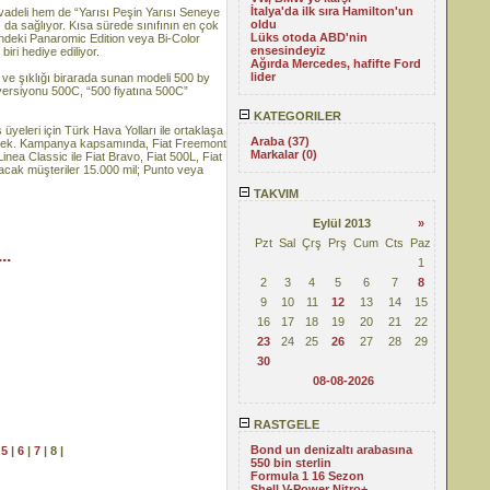
İtalya'da ilk sıra Hamilton'un
vadeli hem de “Yarısı Peşin Yarısı Seneye
oldu
 da sağlıyor. Kısa sürede sınıfının en çok
Lüks otoda ABD'nin
rindeki Panaromic Edition veya Bi-Color
ensesindeyiz
iri hediye ediliyor.
Ağırda Mercedes, hafifte Ford
lider
 ve şıklığı birarada sunan modeli 500 by
 versiyonu 500C, “500 fiyatına 500C”
KATEGORILER
üyeleri için Türk Hava Yolları ile ortaklaşa
Araba (37)
ecek. Kampanya kapsamında, Fiat Freemont
Markalar (0)
inea Classic ile Fiat Bravo, Fiat 500L, Fiat
lacak müşteriler 15.000 mil; Punto veya
TAKVIM
Eylül 2013
»
Pzt
Sal
Çrş
Prş
Cum
Cts
Paz
..
1
2
3
4
5
6
7
8
9
10
11
12
13
14
15
16
17
18
19
20
21
22
23
24
25
26
27
28
29
30
08-08-2026
RASTGELE
Bond un denizaltı arabasına
|
5
|
6
|
7
| 8 |
550 bin sterlin
Formula 1 16 Sezon
Shell V-Power Nitro+