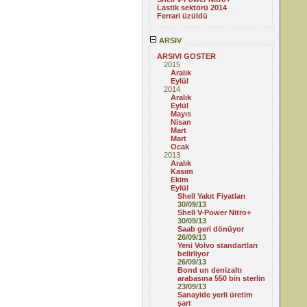
Lastik sektörü 2014
Ferrari üzüldü
ARSIV
ARSIVI GOSTER
2015
Aralık
Eylül
2014
Aralık
Eylül
Mayıs
Nisan
Mart
Mart
Ocak
2013
Aralık
Kasım
Ekim
Eylül
Shell Yakıt Fiyatları
30/09/13
Shell V-Power Nitro+
30/09/13
Saab geri dönüyor
26/09/13
Yeni Volvo standartları
belirliyor
26/09/13
Bond un denizaltı
arabasına 550 bin sterlin
23/09/13
Sanayide yerli üretim
şart