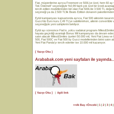
Fiat, müşterilerine ayrıca Freemont ve 500L’ye özel, hem 60 ay 
Tek Ödemeli” seçeneğiyle %0,99 faizli çok özel bir kredi avantajı
tercih edilen modellerinden biri olan Fiat 500L’de 3.500 TL değe
seçeneği ya da 2.500 TL’lik Beats Edition donanım paketlerinden b
Eylül kampanyası kapsamında ayrıca, Fiat 500 ailesinin tasarım
Gucci’de Euro kuru 2,49 TL’ye sabitlenirken, ailenin convertible
seçeneğiyle yeni sahiplerini bekliyor.
Eylül ayı süresince Fiat’ın, yolcu sadakat programı Miles&Smiles 
hayata geçirdiği avantajlı Bonus Mil kampanyası da devam ed
satın alacak Miles&Smiles üyeleri 50.000 mil, Yeni Fiat Linea ve L
500, Fiat 500C ve Fiat 500 by Gucci modellerinden birini satın a
Yeni Fiat Panda’yı tercih edenler ise 10.000 mil kazanıyor.
[ Yazıyı Oku ]
Arababak.com yeni sayfaları ile yayında...
[ Yazıyı Oku ]
|
ilgili link
<<ılk Baş
<Önceki
|
1
|
2
|
3
|
4