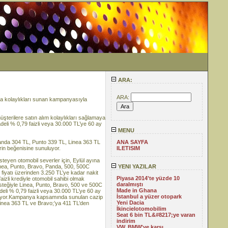
ARA:
ARA:
alma kolaylıkları sunan kampanyasıyla
üşterilere satın alım kolaylıkları sağlamaya
li % 0,79 faizli veya 30.000 TL’ye 60 ay
MENU
 Panda 304 TL, Punto 339 TL, Linea 363 TL
ANA SAYFA
rin beğenisine sunuluyor.
ILETISIM
isteyen otomobil severler için, Eylül ayına
nea, Punto, Bravo, Panda, 500, 500C
YENI YAZILAR
m fiyatı üzerinden 3.250 TL’ye kadar nakit
Piyasa 2014'te yüzde 10
aizli krediyle otomobil sahibi olmak
daralmıştı
esteğiyle Linea, Punto, Bravo, 500 ve 500C
Made in Ghana
deli % 0,79 faizli veya 30.000 TL’ye 60 ay
İstanbul a yüzer otopark
iliyor.Kampanya kapsamında sunulan cazip
Yeni Dacia
 Linea 363 TL ve Bravo;’ya 411 TL’den
İkincielotomobilim
Seat 6 bin TL&#8217;ye varan
indirim
VW, BMW'ye karşı