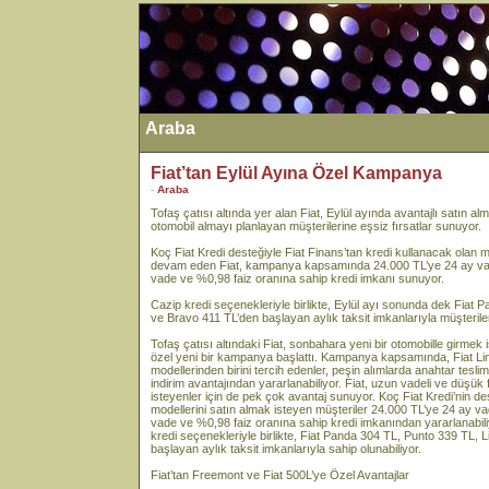
Araba
Fiat’tan Eylül Ayına Özel Kampanya
-
Araba
Tofaş çatısı altında yer alan Fiat, Eylül ayında avantajlı satın 
otomobil almayı planlayan müşterilerine eşsiz fırsatlar sunuyor.
Koç Fiat Kredi desteğiyle Fiat Finans’tan kredi kullanacak olan m
devam eden Fiat, kampanya kapsamında 24.000 TL’ye 24 ay vade
vade ve %0,98 faiz oranına sahip kredi imkanı sunuyor.
Cazip kredi seçenekleriyle birlikte, Eylül ayı sonunda dek Fiat
ve Bravo 411 TL’den başlayan aylık taksit imkanlarıyla müşterile
Tofaş çatısı altındaki Fiat, sonbahara yeni bir otomobille girmek 
özel yeni bir kampanya başlattı. Kampanya kapsamında, Fiat Li
modellerinden birini tercih edenler, peşin alımlarda anahtar tesli
indirim avantajından yararlanabiliyor. Fiat, uzun vadeli ve düşük f
isteyenler için de pek çok avantaj sunuyor. Koç Fiat Kredi’nin d
modellerini satın almak isteyen müşteriler 24.000 TL’ye 24 ay va
vade ve %0,98 faiz oranına sahip kredi imkanından yararlanab
kredi seçenekleriyle birlikte, Fiat Panda 304 TL, Punto 339 TL,
başlayan aylık taksit imkanlarıyla sahip olunabiliyor.
Fiat’tan Freemont ve Fiat 500L’ye Özel Avantajlar