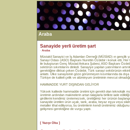
Araba
Sanayide yerli üretim şart
-
Araba
Müstakil Sanayici ve İş Adamları Derneği (MÜSİAD) ın gençlik
Sanayi Odası (ASO) Başkanı Nurettin Özdebir i konuk etti. Her haft
ile buluşturan Genç Müsiad Ankara Şubesi, ASO Başkanı Özdebi
sektörün sıkıntılarını dinledi. Sanayiye yapılan yatırımların artır
gerektiğine dikkat çeken Özdebir, Türk sanayi sektörünün etkinliği
anlattı. Ülke sanayisinin göze görünmeyen kısımlarında da dışa
Türkiye de kaliteli çelik ve alüminyum üretiminin mevcut olmadığı
HAMMADDE YURT DIŞINDAN GELİYOR
Yüksek kalitede hammadde üretimi için gerekli olan teknolojik ma
üretimin ardından makinelerin artan talaşlarla birlikte iade edildiğ
girdilerini kendimiz üretemezsek, ürettiğimiz her ürünün başlang
sanayide üretilen ürün uçak, tank, araba, beyaz eşya veya silah 
metaller ithal ediliyorsa, bu üretimlerin kendi üretimimiz olduğun
gelişmesi gerektiğine de vurgu yaptı.
[ Yazıyı Oku ]