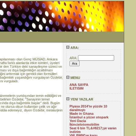
ARA:
ARA:
 yapılanması olan Genç MÜSİAD, Ankara
a farklı alanlarda etkin isimleri, üyeleri
r den Türkiye deki sanayileşme süreci ve
ılması ve dışa bağımlılığın azaltılması
ni arttırmak için gerekli olan formülleri
 bağımlılık yaşandığını vurgulayan Özdebir,
MENU
nı vurguladı.
ANA SAYFA
ILETISIM
lzemelerin yurtdışından temin edildiğini ve
i belirten Özdebir, "Sanayinin temel
YENI YAZILAR
ıcında dışa bağımlılık başlar" dedi. Bugün
Piyasa 2014'te yüzde 10
ne olursa olsun kullanılan çelik ve ağır
daralmıştı
u iddia edemeyiz, diyen Özdebir, metalurjinin
Made in Ghana
İstanbul a yüzer otopark
Yeni Dacia
İkincielotomobilim
Seat 6 bin TL&#8217;ye varan
indirim
VW, BMW'ye karşı