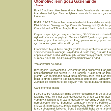
Otomotivcilerin gözü Gaziemir de
-
Araba
Bu yıl 8 inci kez düzenlenecek olan İzmir Autoshow da mermer ve 
fuar alanını bekliyor. Alan genişlerse otomotiv firmalarının yanı
katılacak.
İZMİR, 22-27 Ekim tarihleri arasında dev bir fuara daha ev sahi
Distribütörleri Derneği ve Ege Otomotiv Derneği işbirliğinde bu 
Otomobil ve Hafif Ticari Araçlar Fuarı, sektörü İzmir de buluştur
Organizasyon için geri sayım sürerken, EGOD Yönetim Kurulu B
ilişkin düşüncelerini paylaştı. Gaziemir&#8217;in devreye girip fu
atılımlar yapacaklarını kaydeden İduğ, şu ana kadar yapılan fuarla
için bu yıl 4 e çıkardıklarını dile getirdi.
Otomobiller, büyük ticari araçlar, yedek parça üreticileri ve nosta
seminerlerinin de olacağını kaydeden Mustafa İduğ, "Bu yılki fua
cep telefonuyla araba kullanımı gibi konularda uygulamalı, simüla
sürecek fuara 100 bin kişinin gelmesini bekliyoruz" dedi.
Yan sektörler de olacak
Büyükşehir Belediyesi nce Gaziemir de inşa edilen yeni fuar alanı
beklediklerini de dile getiren EGOD Başkanı, "Talep arttıkça İzmir
kısmını yer darlığından dolayı fuara getiremiyoruz. Yeni fuar sa
İzmir le sınırlı kalmayıp Ege nin tamamını getireceğiz. Otomotiv
200 meslek grubu harekete geçiyor. Yeni fuarda bunların stantla
Canlı otomobil imalatı
Fuara cazibe katmak için ilginç projeler geliştirdiklerini de aktar
talebimiz oldu. Yeni fuar alanı gerçekleşince orada bant kurarak
yapımıyla ilgili tüm aşamalarını göstermek istiyoruz. O alanı me
gerçekleştiremiyoruz. Bunun için ayrılacak metrekare belli olursa 
sıkışarak fuarı daha cazip hale getireceğiz. Teklifi yaptım, beğenil
fuarda göstermek istiyoruz. Bunu 6 gün değil, hafta sonuna den