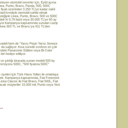
isteyen otomobil severler için, Eylül ayına
nea, Punto, Bravo, Panda, 500, 500C
m fiyatı üzerinden 3.250 TL’ye kadar nakit
aizli krediyle otomobil sahibi olmak
esteğiyle Linea, Punto, Bravo, 500 ve 500C
deli % 0,79 faizli veya 30.000 TL’ye 60 ay
iliyor.Kampanya kapsamında sunulan cazip
 Linea 363 TL ve Bravo;’ya 411 TL’den
vadeli hem de “Yarısı Peşin Yarısı Seneye
 da sağlıyor. Kısa sürede sınıfının en çok
rindeki Panaromic Edition veya Bi-Color
iri hediye ediliyor.
 ve şıklığı birarada sunan modeli 500 by
 versiyonu 500C, “500 fiyatına 500C”
üyeleri için Türk Hava Yolları ile ortaklaşa
ecek. Kampanya kapsamında, Fiat Freemont
inea Classic ile Fiat Bravo, Fiat 500L, Fiat
lacak müşteriler 15.000 mil; Punto veya Yeni
..