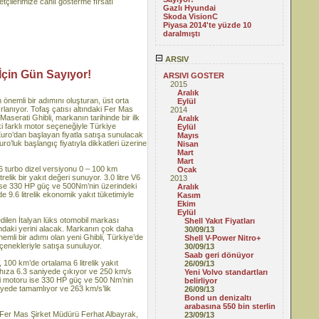
tçilerimize canlı gösterme fırsatı
Gazlı Hyundai
Skoda VisionC
Piyasa 2014'te yüzde 10
daralmıştı
ARSIV
İçin Gün Sayıyor!
ARSIVI GOSTER
2015
Aralık
in önemli bir adımını oluşturan, üst orta
Eylül
ırlanıyor. Tofaş çatısı altındaki Fer Mas
2014
aserati Ghibli, markanın tarihinde bir ilk
Aralık
iki farklı motor seçeneğiyle Türkiye
Eylül
 Euro’dan başlayan fiyatla satışa sunulacak
Mayıs
uro’luk başlangıç fiyatıyla dikkatleri üzerine
Nisan
Mart
Mart
V6 turbo dizel versiyonu 0 – 100 km
Ocak
lik bir yakıt değeri sunuyor. 3.0 litre V6
2013
li ise 330 HP güç ve 500Nm’nin üzerindeki
Aralık
 9.6 litrelik ekonomik yakıt tüketimiyle
Kasım
Ekim
Eylül
edilen İtalyan lüks otomobil markası
Shell Yakıt Fiyatları
rındaki yerini alacak. Markanın çok daha
30/09/13
emli bir adımı olan yeni Ghibli, Türkiye’de
Shell V-Power Nitro+
seçenekleriyle satışa sunuluyor.
30/09/13
Saab geri dönüyor
u, 100 km’de ortalama 6 litrelik yakıt
26/09/13
hıza 6.3 saniyede çıkıyor ve 250 km/s
Yeni Volvo standartları
nli motoru ise 330 HP güç ve 500 Nm’nin
belirliyor
iyede tamamlıyor ve 263 km/s’lik
26/09/13
Bond un denizaltı
arabasına 550 bin sterlin
n Fer Mas Şirket Müdürü Ferhat Albayrak,
23/09/13