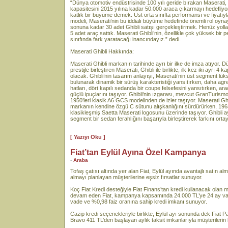
“Dünya otomotiv endüstrisinde 100 yılı geride bırakan Maserati, 1
kapasitesini 2015 yılına kadar 50.000 araca çıkarmayı hedefliy
katlık bir büyüme demek. Üst orta sınıfta performansı ve fiyatıyl
modeli, Maserati’nin bu iddialı büyüme hedefinde önemli rol oyna
sonuna kadar 30 adet Ghibli satışı gerçekleştirmek. Henüz yol
5 adet araç sattık. Maserati Ghibli’nin, özellikle çok yüksek bir
sınıfında fark yaratacağı inancındayız.” dedi.
Maserati Ghibli Hakkında:
Maserati Ghibli markanın tarihinde ayrı bir ilke de imza atıyor.
prestijle birleştiren Maserati, Ghibli ile birlikte, ilk kez iki ayrı
olacak. Ghibli’nin tasarım anlayışı, Maserati’nin üst segment lüks
bulunarak dinamik bir sürüş karakteristiği yansıtırken, daha agresi
hatları, dört kapılı sedanda bir coupe felsefesini yansıtırken, ar
güçlü ipuçlarını taşıyor. Ghibli’nin ızgarası, mevcut GranTuris
1950’leri klasik A6 GCS modelinden de izler taşıyor. Maserati Gh
markanın kendine özgü C sütunu alışkanlığını sürdürürken, 196
klasikleşmiş Saetta Maserati logosunu üzerinde taşıyor. Ghibli a
segment bir sedan ferahlığını başarıyla birleştirerek farkını ort
[ Yazıyı Oku ]
Fiat’tan Eylül Ayına Özel Kampanya
-
Araba
Tofaş çatısı altında yer alan Fiat, Eylül ayında avantajlı satın 
almayı planlayan müşterilerine eşsiz fırsatlar sunuyor.
Koç Fiat Kredi desteğiyle Fiat Finans’tan kredi kullanacak olan m
devam eden Fiat, kampanya kapsamında 24.000 TL’ye 24 ay vade
vade ve %0,98 faiz oranına sahip kredi imkanı sunuyor.
Cazip kredi seçenekleriyle birlikte, Eylül ayı sonunda dek Fiat
Bravo 411 TL’den başlayan aylık taksit imkanlarıyla müşterilerin