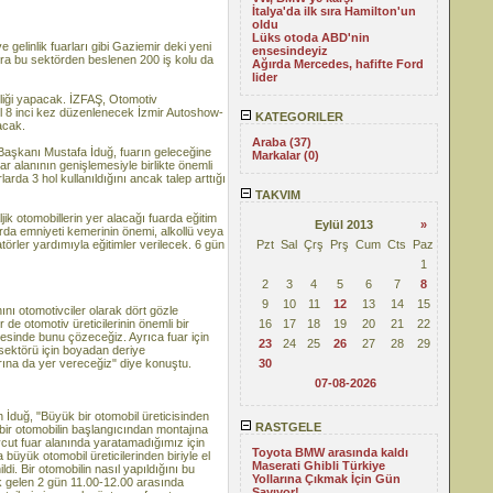
İtalya'da ilk sıra Hamilton'un
oldu
Lüks otoda ABD'nin
gelinlik fuarları gibi Gaziemir deki yeni
ensesindeyiz
 sıra bu sektörden beslenen 200 iş kolu da
Ağırda Mercedes, hafifte Ford
lider
pliği yapacak. İZFAŞ, Otomotiv
yıl 8 inci kez düzenlenecek İzmir Autoshow-
KATEGORILER
acak.
Araba (37)
aşkanı Mustafa İduğ, fuarın geleceğine
Markalar (0)
ar alanının genişlemesiyle birlikte önemli
rda 3 hol kullanıldığını ancak talep arttığı
TAKVIM
ljik otomobillerin yer alacağı fuarda eğitim
Eylül 2013
»
rda emniyeti kemerinin önemi, alkollü veya
törler yardımıyla eğitimler verilecek. 6 gün
Pzt
Sal
Çrş
Prş
Cum
Cts
Paz
1
2
3
4
5
6
7
8
9
10
11
12
13
14
15
nı otomotivciler olarak dört gözle
 de otomotiv üreticilerinin önemli bir
16
17
18
19
20
21
22
yesinde bunu çözeceğiz. Ayrıca fuar için
23
24
25
26
27
28
29
 sektörü için boyadan deriye
rına da yer vereceğiz" diye konuştu.
30
07-08-2026
an İduğ, "Büyük bir otomobil üreticisinden
RASTGELE
 bir otomobilin başlangıcından montajına
vcut fuar alanında yaratamadığımız için
Toyota BMW arasında kaldı
büyük otomobil üreticilerinden biriyle el
Maserati Ghibli Türkiye
di. Bir otomobilin nasıl yapıldığını bu
Yollarına Çıkmak İçin Gün
k gelen 2 gün 11.00-12.00 arasında
Sayıyor!