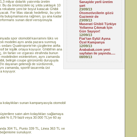
,3 milyar dolarlık yatırımla üretim
Sanayide yerli üretim
or. Bu da önümüzdeki üç yılda yaklaşık 10
şart
a rekabete yeni bir boyut katacak Ghibli
23/09/13
yacak. Fer Mas olarak hedefimiz, bu yılın
Otomotivcilerin gözü
larla buluşmamasına rağmen, şu ana kadar
Gaziemir de
 performans sunan dizel versiyonuyla
23/09/13
Maserati Ghibli Türkiye
Yollarına Çıkmak İçin
Gün Sayıyor!
12/09/13
 Dünyada spor otomobil kavramını lüks ve
Fiat’tan Eylül Ayına
 4 kapılı modelini aynı anda pazara sunmuş
Özel Kampanya
 sedanı Quattroporte’nin çizgilerine atıfta
12/09/13
f bir kişilik ortaya koyuyor. Ghibli’nin ana
Arababak.com yeni
aç, ön farları ve ızgarası etrafında bunun
sayfaları ile yayında.....
mo modelinden esinlenirken, aynı zamanda
08/09/13
ibli, belirgin coupe görünümlü duruşuyla
3’e dayanan geleneği de sürdürerek,
ynı zamanda, sportif tasarımla üst
aya koyuyor.
alma kolaylıkları sunan kampanyasıyla otomobil
üşterilere satın alım kolaylıkları sağlamaya
li % 0,79 faizli veya 30.000 TL’ye 60 ay
 Panda 304 TL, Punto 339 TL, Linea 363 TL ve
 beğenisine sunuluyor.