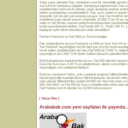
Tofaş çatısı altındaki Fiat, sonbahara yeni bir otomobille girmek 
özel yeni bir kampanya başlattı. Kampanya kapsamında, Fiat Li
modellerinden birini tercih edenler, peşin alımlarda anahtar tesli
indirim avantajından yararlanabiliyor. Fiat, uzun vadeli ve düşük f
isteyenler için de pek çok avantaj sunuyor. Koç Fiat Kredi’nin d
modellerini satın almak isteyen müşteriler 24.000 TL’ye 24 ay va
vade ve %0,98 faiz oranına sahip kredi imkanından yararlanab
kredi seçenekleriyle birlikte, Fiat Panda 304 TL, Punto 339 TL,
başlayan aylık taksit imkanlarıyla sahip olunabiliyor.
Fiat’tan Freemont ve Fiat 500L’ye Özel Avantajlar
Fiat, müşterilerine ayrıca Freemont ve 500L’ye özel, hem 60 ay 
Tek Ödemeli” seçeneğiyle %0,99 faizli çok özel bir kredi avantajı
tercih edilen modellerinden biri olan Fiat 500L’de 3.500 TL değe
seçeneği ya da 2.500 TL’lik Beats Edition donanım paketlerinden b
Eylül kampanyası kapsamında ayrıca, Fiat 500 ailesinin tasarım
Gucci’de Euro kuru 2,49 TL’ye sabitlenirken, ailenin convertible
seçeneğiyle yeni sahiplerini bekliyor.
Eylül ayı süresince Fiat’ın, yolcu sadakat programı Miles&Smiles 
hayata geçirdiği avantajlı Bonus Mil kampanyası da devam ed
satın alacak Miles&Smiles üyeleri 50.000 mil, Yeni Fiat Linea ve L
500, Fiat 500C ve Fiat 500 by Gucci modellerinden birini satın a
Fiat Panda’yı tercih edenler ise 10.000 mil kazanıyor.
[ Yazıyı Oku ]
Arababak.com yeni sayfaları ile yayında...