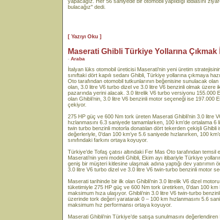
yapacağız. Her 56 saniyede bir otomobil yapıldığı iddiasını ziyare
bulacağız" dedi.
[ Yazıyı Oku ]
Maserati Ghibli Türkiye Yollarına Çıkmak 
-
Araba
İtalyan lüks otomobil üreticisi Maserati’nin yeni üretim stratejisin
sınıftaki dört kapılı sedanı Ghibli, Türkiye yollarına çıkmaya haz
Oto tarafından otomobil tutkunlarının beğenisine sunulacak olan M
olan, 3.0 litre V6 turbo dizel ve 3.0 litre V6 benzinli olmak üzere 
pazarında yerini alacak. 3.0 litrelik V6 turbo versiyonu 155.000
olan Ghibli’nin, 3.0 litre V6 benzinli motor seçeneği ise 197.000 E
çekiyor.
275 HP güç ve 600 Nm tork üreten Maserati Ghibli’nin 3.0 litre 
hızlanmasını 6.3 saniyede tamamlarken, 100 km’de ortalama 6 litre
twin turbo benzinli motorla donatılan dört tekerden çekişli Ghib
değerleriyle, 0’dan 100 km’ye 5.6 saniyede hızlanırken, 100 km’de
sınıfındaki farkını ortaya koyuyor.
Türkiye’de Tofaş çatısı altındaki Fer Mas Oto tarafından temsil 
Maserati’nin yeni modeli Ghibli, Ekim ayı itibariyle Türkiye yolla
geniş bir müşteri kitlesine ulaşmak adına yaptığı dev yatırımın ön
3.0 litre V6 turbo dizel ve 3.0 litre V6 twin-turbo benzinli motor 
Maserati tarihinde bir ilk olan Ghibli’nin 3.0 litrelik V6 dizel motor
tüketimiyle 275 HP güç ve 600 Nm tork üretirken, 0’dan 100 km 
maksimum hıza ulaşıyor. Ghibli’nin 3.0 litre V6 twin-turbo benzi
üzerinde tork değeri yaratarak 0 – 100 km hızlanmasını 5.6 san
maksimum hız performansı ortaya koyuyor.
Maserati Ghibli’nin Türkiye’de satışa sunulmasını değerlendire