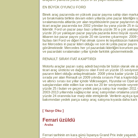
EN BÜYÜK OYUNCU FORD
Binek araç pazarında en yüksek pazar payına sahip olan marka R
ye bırakmakla birlikte devam eden yıllarda yine pazar liderliğin
sıralamasında altlarda yer alan teşebbüslerin pazar paylarının da 
ticari araçlar pazarında ise 2002 yılından bu yana yüzde 25 in 
lideridir. Ford un pazar payı bazı yıllarda yüzde 30 a çok yakla
yüzde 20 ye yaklaşan pazar payıyla pazarda ikinci büyük oyun
itibaren ise pazar payını yüzde 20 nin üzerine çıkarmıştır. 200
fazlası biri Ford ve diğeri Fiat olmak üzere iki teşebbüsün hakimiy
ise Mercedes in pazar lideri olduğu ve son iki yılda pazar payın
görülmektedir. Mercedes her yıl pazardaki liderliğini korurken p
ve pazardaki sıralamaları yıllar içinde farklılık göstermektedir.
RENAULT SIRAYI FIAT A KAPTIRDI
Motorlu araçlar pazarı satış adedi bazında bir bütün olarak ele 
ticari araç üreticisi ve dağıtıcısı olan Ford un yüzde 15 seviye
pazarın lideri olduğu anlaşılmaktadır. 2008 yılına kadar yüzde 12
sırada yer alan Renault un 2009 yılında sırasını Fiat a kaptırdığ
ve altıncı sırası ise yıllar içinde Volkswagen, Hyundai ve Opel
satışlarından elde edilen kar oranı ise 20 ler seviyesinde seyret
yüzde 25 i bulan ve geçen yedek parça satışı kar marjları 2011 y
2003-2013 yıllarında sağlayıcılar araç satışından ortalama yüz
yüzde 24 oranında kar marjı elde etmişlerdir. Verilerin açıkça işar
bakımından yedek parça satışı araç satışına kıyasla daha karlı bi
[ Yazıyı Oku ]
Ferrari üzüldü
-
Araba
Ferrari tarihinin en kara günü İspanya Grand Prix inde yaşandı. T