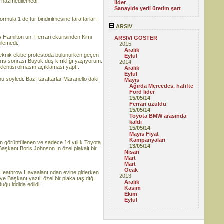
i hazmedilemedi.
lider
Sanayide yerli üretim şart
ormula 1 de tur bindirilmesine taraftarları
ARSIV
 Hamilton un, Ferrari ekürisinden Kimi
ARSIVI GOSTER
ilemedi.
2015
Aralık
 teknik ekibe protestoda bulunurken geçen
Eylül
yarış sonrası Büyük düş kırıklığı yaşıyorum.
2014
klentisi olmasın açıklaması yaptı.
Aralık
Eylül
nu söyledi. Bazı taraftarlar Maranello daki
Mayıs
Ağırda Mercedes, hafifte
Ford lider
15/05/14
Ferrari üzüldü
15/05/14
Toyota BMW arasında
kaldı
15/05/14
Mayıs Fiyat
Kampanyaları
ken görüntülenen ve sadece 14 yıllık Toyota
13/05/14
Başkanı Boris Johnson ın özel plakalı bir
Nisan
Mart
Mart
Ocak
de Heathrow Havaalanı ndan evine giderken
2013
Başkanı yazılı özel bir plaka taşıdığı
Aralık
uğu iddida edildi.
Kasım
Ekim
Eylül