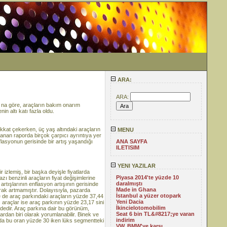
ARA:
ARA:
 na göre, araçların bakım onarım
in altı katı fazla oldu.
kkat çekerken, üç yaş altındaki araçların
MENU
lanan raporda birçok çarpıcı ayrıntıya yer
lasyonun gerisinde bir artış yaşandığı
ANA SAYFA
ILETISIM
YENI YAZILAR
ir izlemiş, bir başka deyişle fiyatlarda
Piyasa 2014'te yüzde 10
ı benzinli araçların fiyat değişimlerine
daralmıştı
 artışlarının enflasyon artışının gerisinde
Made in Ghana
arak artmamıştır. Dolayısıyla, pazarda
İstanbul a yüzer otopark
ye de araç parkındaki araçların yüzde 37,44
Yeni Dacia
 araçlar ise araç parkının yüzde 23,17 sini
İkincielotomobilim
dedir. Araç parkına dair bu görünüm,
Seat 6 bin TL&#8217;ye varan
rdan biri olarak yorumlanabilir. Binek ve
indirim
larda bu oran yüzde 30 iken lüks segmentteki
VW, BMW'ye karşı