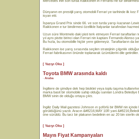
Mercedes inin son turda Raikkonen in Ferrarisi ne tur bindirmes
Dünyanın en prestijli yarış otomobili Ferrari ye tarihinde ilk kez F
isyan etti.
İspanya Grand Prix sinde 66. ve son turda yarışı kazanan Lewis
Raikkonen e tur bindirmesi özellikle İtalyanlar tarafından hazmed
Uzun süre Montmelo daki pisti terk etmeyen Ferrari taraftarları
yıl aynı pistte birinci olan Ferrari nin kaptanı Fernando Alonso 
Bu hızla, bu otomobille hiçbir yere gidemeyiz. Taraftarların da be
Raikkonen ise yarış sırasında seçilen stratejinin çılgınlık olduğu
Ferrari fabrikasının önünde toplanarak üzüntülerini dile getirdiler.
[ Yazıyı Oku ]
Toyota BMW arasında kaldı
-
Araba
İngiltere de şimdiye dek hep bisiklet veya toplu taşıma kullanır
marka basit bir otomobile sahip olduğu sanılan Londra Belediye 
BMW sinin de olduğu ortaya çıktı.
İngiliz Daily Mail gazetesi Johnson ın şoförlü bir BMW nin için
görüldüğünü yazdı. Aracın &#8216;MAY 10R yani &#8216;Belediye 
öne sürüldü. Bu tarz bir plakanın bedelinin en az 20 bin sterlin old
[ Yazıyı Oku ]
Mayıs Fiyat Kampanyaları