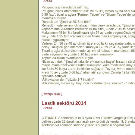
-
Araba
Peugeot ticari araçlarda sıfır faiz
Peugeot, binek otomobilleri "208" ve "301"i, mayıs ayına özel ol
0,99 faiz"; ticari araçları "Partner Tepee" ve "Bipper Tepee"de ise
avantajı sunuyor.
Renault tan "Şimdi al 2015 te öde"
Renault, model ayrımı olmaksızın tüm binek araçlarda, "Şimdi 
kapsamında kullanılan kredilerin ilk taksitini, Ocak 2015 te başlat
Maksimum 48 bin lira kredi tutarı için 24 ay vade seçeneğinde 
ise yüzde 1,25 faiz oranları sunan finansman kampanyası, anlaş
olarak uygulanıyor.
Vadeleri 24, 36 ve 48 ay olmak üzere üç farklı seçeneğe sahi
dolayı, müşteri geri ödemeleri sırasıyla 17, 29 ve 41 ay vade ile 
Ticari araçlarda ise yine model ayrımı olmaksızın maksimum 66 
vade seçeneği ile yüzde 1,10 faiz oranı sunuluyor.
Toyota da nisan avantajları sürüyor
Nisan ayındaki "Şimdi al, taksitlere kasımda başla" fırsatını sü
mayıs ayına özel yeni fırsatlar sunuluyor. Yaris modelinde mayıs
ise 3 bin 50 liraya varan indirimler sağlayan Toyota, Verso modelin
kredi 48 ay yüzde 0,66 faiz" alternatifi sunuyor. Corolla 49 bin 9
fiyatlarla satılıyor.
Volkswagen den "yüzde 1-7 indirim"
Volkswagen, mayıs ayı boyunca modeline göre, yüzde 1-7 indiri
[ Yazıyı Oku ]
Lastik sektörü 2014
-
Araba
OTOMOTİV sektörünün ilk 3 ayda Özel Tüketim Vergisi (ÖTV) zam
birlikte yüzde 25 daralması lastik sektörünü de vurdu. İlk 3 ayda
sektörün yıl sonunda sadece yüzde 3 büyümesi öngörülüyor.