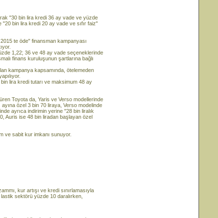
arak "30 bin lira kredi 36 ay vade ve yüzde
 "20 bin lira kredi 20 ay vade ve sıfır faiz"
al 2015 te öde" finansman kampanyası
ıyor.
yüzde 1,22; 36 ve 48 ay vade seçeneklerinde
malı finans kuruluşunun şartlarına bağlı
p olan kampanya kapsamında, ötelemeden
yapılıyor.
bin lira kredi tutarı ve maksimum 48 ay
rdüren Toyota da, Yaris ve Verso modellerinde
 ayına özel 3 bin 70 liraya, Verso modelinde
de ayrıca indirimin yerine "28 bin liralık
50, Auris ise 48 bin liradan başlayan özel
m ve sabit kur imkanı sunuyor.
mı, kur artışı ve kredi sınırlamasıyla
 lastik sektörü yüzde 10 daralırken,