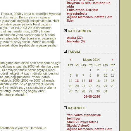
İtalya'da ilk sıra Hamilton'un
oldu
Lüks otoda ABD'nin
ensesindeyiz
enault, 2009 yılında bu liderliğini Hyundai
Ağırda Mercedes, hafifte Ford
i sürdürmüştür. Bunun yanı sıra pazar
lider
yıldan yıla değiştiği anlaşılmaktadır. Hafif
üzerindeki pazar payıyla Ford pazarın
şmıştır. Fiat ise 2003-2008 döneminde
KATEGORILER
cu olmayı sürdürmüş, 2009 yılından
9 yılından bu yana pazarın yüzde 50 den
Araba (37)
eti altındadır. Ağır ticari araç pazarında
Markalar (0)
ı yüzde 30 seviyesinin üzerine çıkardığı
azardaki diğer teşebbüslerin pazar payları
TAKVIM
«
Mayıs 2014
»
alındığında hem binek hem hafif hem de ağır
Pzt
Sal
Çrş
Prş
Cum
Cts
Paz
sindeki pazar payıyla 2003 yılından bu yana
-14 seviyelerindeki pazar payıyla ikinci
1
2
3
4
ı görülmektedir. Pazarın dördüncü, beşinci
5
6
7
8
9
10
11
 arasında değişmektedir. Yedek parça
mektedir. 2005, 2006 ve 2007 yıllarında
12
13
14
15
16
17
18
ılında yüzde 22 ye gerilemiştir. Ayrıca
19
20
21
22
23
24
25
de 4 ve yedek parça satışından ortalama
et ettiği üzere araç sağlayıcıları
26
27
28
29
30
31
r faaliyet alanıdır.
08-08-2026
RASTGELE
Yeni Volvo standartları
belirliyor
Shell V-Power Nitro+
Skoda VisionC
araftarlar isyan etti. Hamilton un
Ağırda Mercedes, hafifte Ford