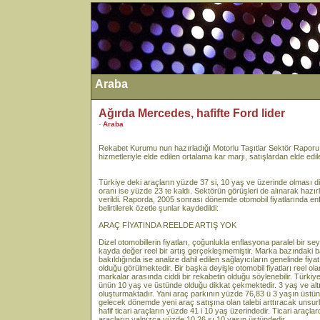
Araba
Ağırda Mercedes, hafifte Ford lider
-
Araba
Rekabet Kurumu nun hazırladığı Motorlu Taşıtlar Sektör Raporu
hizmetleriyle elde edilen ortalama kar marjı, satışlardan elde edilen
Türkiye deki araçların yüzde 37 si, 10 yaş ve üzerinde olması di
oranı ise yüzde 23 te kaldı. Sektörün görüşleri de alınarak hazır
verildi. Raporda, 2005 sonrası dönemde otomobil fiyatlarında enf
belirtilerek özetle şunlar kaydedildi:
ARAÇ FİYATINDA REELDE ARTIŞ YOK
Dizel otomobillerin fiyatları, çoğunlukla enflasyona paralel bir sey
kayda değer reel bir artış gerçekleşmemiştir. Marka bazındaki baz
bakıldığında ise analize dahil edilen sağlayıcıların genelinde fiyat
olduğu görülmektedir. Bir başka deyişle otomobil fiyatları reel ol
markalar arasında ciddi bir rekabetin olduğu söylenebilir. Türki
ünün 10 yaş ve üstünde olduğu dikkat çekmektedir. 3 yaş ve altı
oluşturmaktadır. Yani araç parkının yüzde 76,83 ü 3 yaşın üstün
gelecek dönemde yeni araç satışına olan talebi arttıracak unsurla
hafif ticari araçların yüzde 41 i 10 yaş üzerindedir. Ticari araç
araçların yalnızca yüzde 10,26 sı 10 yaşın üstündedir.