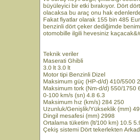
büyüleyici bir etki bırakıyor. Dört d
olacaksa bu araç onu hak edenlerden 
Fakat fiyatlar olarak 155 bin 485 Eu
benzinli dört çeker dediğimde benim 
otomobille ilgili hevesiniz kaçacak
Teknik veriler
Maserati Ghibli
3.0 lt 3.0 lt
Motor tipi Benzinli Dizel
Maksimum güç (HP-d/d) 410/5500 
Maksimum tork (Nm-d/d) 550/1750 
0-100 km/s (sn) 4.8 6.3
Maksimum hız (km/s) 284 250
Uzunluk/Genişlik/Yükseklik (mm) 4
Dingil mesafesi (mm) 2998
Ortalama tüketim (lt/100 km) 10.5 5.
Çekiş sistemi Dört tekerlekten Arkada