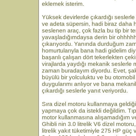
eklemek isterim.
Yüksek devirlerde çıkardığı seslerle 
ve adeta süpersin, hadi biraz daha 
seslenen araç, çok fazla bu tip bir
yavaşladığımdaysa derin bir ohhhhh 
çıkarıyordu. Yanında durduğum zam
homurtularıyla bana hadi gidelim di
başarılı çalışan dört tekerlekten çeki
virajlarda yaydığı mekanik seslerle
zaman buradayım diyordu. Evet, şa
büyülü bir yolculuktu ve bu otomobi
duygularımı anlıyor ve bana mekani
çıkardığı seslerle yanıt veriyordu.
Sıra dizel motoru kullanmaya geldiğ
yapmaya çok da istekli değildim. Tıp
motor kullanmasına alışamadığım ve
Ghibli nin 3.0 litrelik V6 dizel moto
litrelik yakıt tüketimiyle 275 HP güç