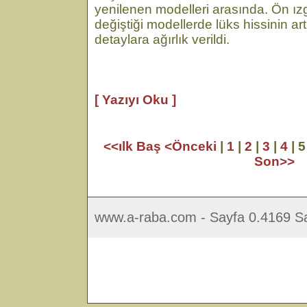
yenilenen modelleri arasında. Ön ı
değiştiği modellerde lüks hissinin art
detaylara ağırlık verildi.
[ Yazıyı Oku ]
<<ılk Baş
<Önceki
|
1
|
2
|
3
|
4
| 5
Son>>
www.a-raba.com - Sayfa 0.4169 Sa