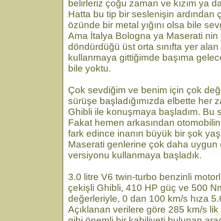
belirleriz çoğu zaman ve kızım ya da
Hatta bu tip bir seslenişin ardından
özünde bir metal yığını olsa bile sevg
Ama İtalya Bologna ya Maserati nin
döndürdüğü üst orta sınıfta yer alan 
kullanmaya gittiğimde başıma gelec
bile yoktu.
Çok sevdiğim ve benim için çok değe
sürüşe başladığımızda elbette her 
Ghibli ile konuşmaya başladım. Bu 
Fakat hemen arkasından otomobili
fark edince inanın büyük bir şok yaş
Maserati genlerine çok daha uygun o
versiyonu kullanmaya başladık.
3.0 litre V6 twin-turbo benzinli moto
çekişli Ghibli, 410 HP güç ve 500 N
değerleriyle, 0 dan 100 km/s hıza 5.
Açıklanan verilere göre 285 km/s l
gibi önemli bir kabiliyeti bulunan ara