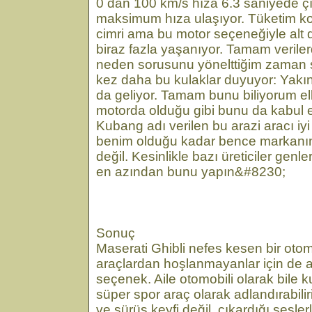
0 dan 100 km/s hıza 6.3 saniyede ç
maksimum hıza ulaşıyor. Tüketim k
cimri ama bu motor seçeneğiyle alt 
biraz fazla yaşanıyor. Tamam veriler
neden sorusunu yönelttiğim zaman şo
kez daha bu kulaklar duyuyor: Yakın
da geliyor. Tamam bunu biliyorum elb
motorda olduğu gibi bunu da kabul 
Kubang adı verilen bu arazi aracı iyi
benim olduğu kadar bence markanın
değil. Kesinlikle bazı üreticiler genle
en azından bunu yapın&#8230;
Sonuç
Maserati Ghibli nefes kesen bir oto
araçlardan hoşlanmayanlar için de a
seçenek. Aile otomobili olarak bile k
süper spor araç olarak adlandırabil
ve sürüş keyfi değil, çıkardığı sesle