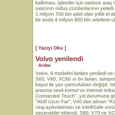
kalkması, işlemler için sadece araç ru
satıcının nüfus cüzdanlarının yeterli
1 milyon 700 bin adet olan yıllık el d
bir anda 4 milyon 800 bin adetlere u
[ Yazıyı Oku ]
Volvo yenilendi
-
Araba
Volvo, 6 modelini birden yeniledi ve
S60, V60, XC60 ın ön farları, tamponl
kaput ile yan çamurlukları değişti. İ
arasına sesli komut ve internet im
Connected Touch", yol durumuna gö
"Aktif Uzun Far", V40 dan alınan "Kö
viraj aydınlatması ve IntelliSafe sürü
seçenekler eklendi. S80, V70 ve X