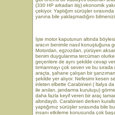
(330 HP arkadan itiş) ekonomik yakıt
çekiyor. Yaptığım sürüşler sırasında
yanına bile yaklaşmadığını bilmenizi 
İşte motor kaputunun altında böylesin
aracın benimle nasıl konuştuğuna g
Motordan, egzozdan, yürüyen aksam
benim duygularıma tercüman olurk
geçenlere de aynı şekilde cevap veri
tırmanmayı çok seven ve bu sırada
araçta, şahane çalışan bir şanzıman 
şekilde yer alıyor. Nefesimi kesen se
inleten elbette Carabinieri ( İtalya d
ile anılan, jandarma kuruluşu) gör
daha fazla keyif veren bir araç ta
altındaydı. Carabinieri derken kural
yaptığımız sürüşler sırasında bile 
insanı etkileme konusunda çok başar