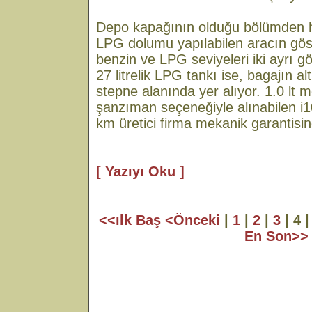
Depo kapağının olduğu bölümden
LPG dolumu yapılabilen aracın gös
benzin ve LPG seviyeleri iki ayrı g
27 litrelik LPG tankı ise, bagajın 
stepne alanında yer alıyor. 1.0 lt m
şanzıman seçeneğiyle alınabilen i
km üretici firma mekanik garantisin
[ Yazıyı Oku ]
<<ılk Baş
<Önceki
|
1
|
2
|
3
| 4 
En Son>>