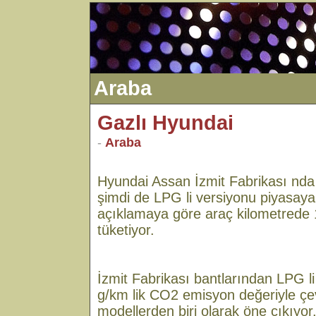
Araba
Gazlı Hyundai
-
Araba
Hyundai Assan İzmit Fabrikası nda 
şimdi de LPG li versiyonu piyasaya 
açıklamaya göre araç kilometrede 
tüketiyor.
İzmit Fabrikası bantlarından LPG li
g/km lik CO2 emisyon değeriyle çev
modellerden biri olarak öne çıkıyor