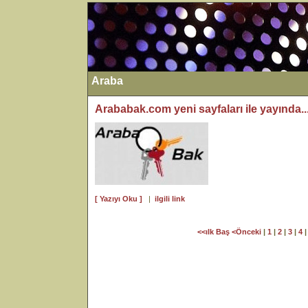
Araba
Arababak.com yeni sayfaları ile yayında...
[ Yazıyı Oku ]
|
ilgili link
<<ılk Baş
<Önceki
|
1
|
2
|
3
|
4