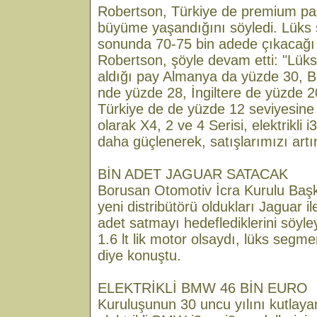
Robertson, Türkiye de premium paza
büyüme yaşandığını söyledi. Lüks s
sonunda 70-75 bin adede çıkacağı
Robertson, şöyle devam etti: "Lük
aldığı pay Almanya da yüzde 30, Bir
nde yüzde 28, İngiltere de yüzde 
Türkiye de de yüzde 12 seviyesin
olarak X4, 2 ve 4 Serisi, elektrikli i3
daha güçlenerek, satışlarımızı artı
BİN ADET JAGUAR SATACAK
Borusan Otomotiv İcra Kurulu Başka
yeni distribütörü oldukları Jaguar ile
adet satmayı hedeflediklerini söyle
1.6 lt lik motor olsaydı, lüks segm
diye konuştu.
ELEKTRİKLİ BMW 46 BİN EURO
Kuruluşunun 30 uncu yılını kutlay